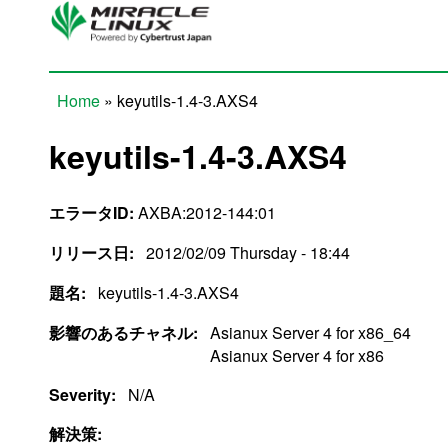
Skip to main content
Home
» keyutils-1.4-3.AXS4
You are here
keyutils-1.4-3.AXS4
エラータID:
AXBA:2012-144:01
リリース日:
2012/02/09 Thursday - 18:44
題名:
keyutils-1.4-3.AXS4
影響のあるチャネル:
Asianux Server 4 for x86_64
Asianux Server 4 for x86
Severity:
N/A
解決策: