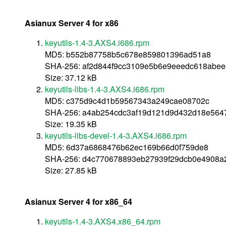
Asianux Server 4 for x86
keyutils-1.4-3.AXS4.i686.rpm
MD5: b552b87758b5c678e859801396ad51a8
SHA-256: af2d844f9cc3109e5b6e9eeedc618abe
Size: 37.12 kB
keyutils-libs-1.4-3.AXS4.i686.rpm
MD5: c375d9c4d1b59567343a249cae08702c
SHA-256: a4ab254cdc3af19d121d9d432d18e5647
Size: 19.35 kB
keyutils-libs-devel-1.4-3.AXS4.i686.rpm
MD5: 6d37a6868476b62ec169b66d0f759de8
SHA-256: d4c770678893eb27939f29dcb0e4908a
Size: 27.85 kB
Asianux Server 4 for x86_64
keyutils-1.4-3.AXS4.x86_64.rpm