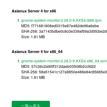
Asianux Server 4 for x86
gnome-system-monitor-2.28.0-9.AXS4.i686.rpm
MD5: f771681808ed0315e87e482de96a6ebe
SHA-256: 3a7143bdbe0c8c0e339af59a3d5fcbe2d
Size: 1.81 MB
Asianux Server 4 for x86_64
gnome-system-monitor-2.28.0-9.AXS4.x86_64.rpm
MD5: 57c36c2a95ff312daeb03508b2ccfd22
SHA-256: 58a51541c127a9850e488e84c85685e
Size: 1.81 MB
一覧へ戻る