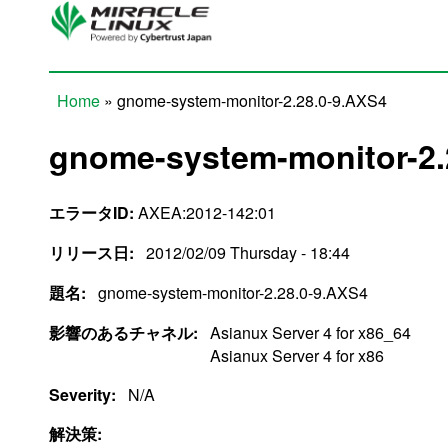
Skip to main content
Home
» gnome-system-monitor-2.28.0-9.AXS4
You are here
gnome-system-monitor-2.
エラータID:
AXEA:2012-142:01
リリース日:
2012/02/09 Thursday - 18:44
題名:
gnome-system-monitor-2.28.0-9.AXS4
影響のあるチャネル:
Asianux Server 4 for x86_64
Asianux Server 4 for x86
Severity:
N/A
解決策: