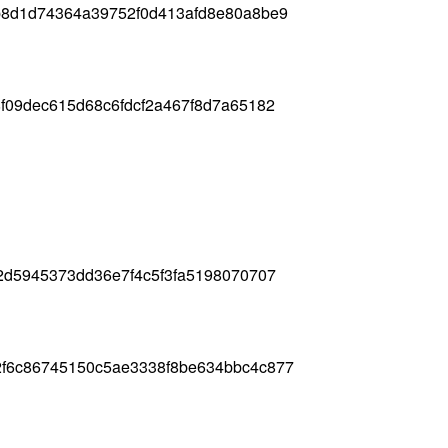
b8d1d74364a39752f0d413afd8e80a8be9
f09dec615d68c6fdcf2a467f8d7a65182
2d5945373dd36e7f4c5f3fa5198070707
f6c86745150c5ae3338f8be634bbc4c877