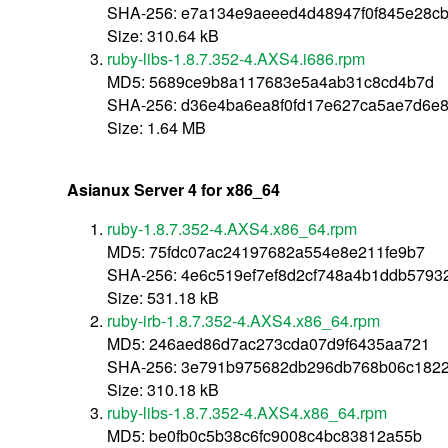
SHA-256: e7a134e9aeeed4d48947f0f845e28c
Size: 310.64 kB
ruby-libs-1.8.7.352-4.AXS4.i686.rpm
MD5: 5689ce9b8a117683e5a4ab31c8cd4b7d
SHA-256: d36e4ba6ea8f0fd17e627ca5ae7d6e8
Size: 1.64 MB
Asianux Server 4 for x86_64
ruby-1.8.7.352-4.AXS4.x86_64.rpm
MD5: 75fdc07ac24197682a554e8e211fe9b7
SHA-256: 4e6c519ef7ef8d2cf748a4b1ddb5793
Size: 531.18 kB
ruby-irb-1.8.7.352-4.AXS4.x86_64.rpm
MD5: 246aed86d7ac273cda07d9f6435aa721
SHA-256: 3e791b975682db296db768b06c1822
Size: 310.18 kB
ruby-libs-1.8.7.352-4.AXS4.x86_64.rpm
MD5: be0fb0c5b38c6fc9008c4bc83812a55b