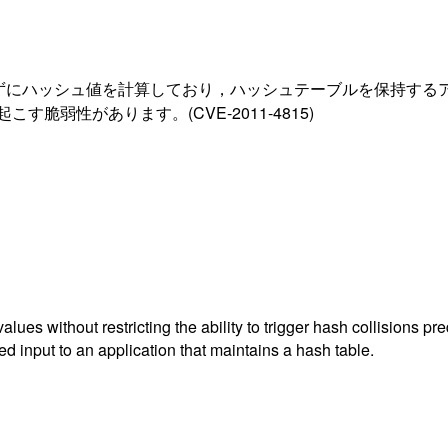
限せずにハッシュ値を計算しており，ハッシュテーブルを保持す
す脆弱性があります。(CVE-2011-4815)
s without restricting the ability to trigger hash collisions pr
d input to an application that maintains a hash table.