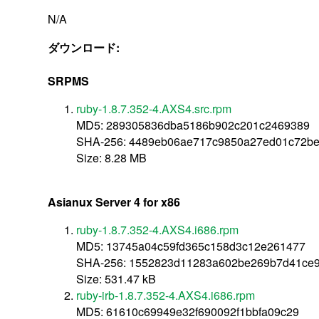
N/A
ダウンロード:
SRPMS
ruby-1.8.7.352-4.AXS4.src.rpm
MD5: 289305836dba5186b902c201c2469389
SHA-256: 4489eb06ae717c9850a27ed01c72be
Size: 8.28 MB
Asianux Server 4 for x86
ruby-1.8.7.352-4.AXS4.i686.rpm
MD5: 13745a04c59fd365c158d3c12e261477
SHA-256: 1552823d11283a602be269b7d41ce9
Size: 531.47 kB
ruby-irb-1.8.7.352-4.AXS4.i686.rpm
MD5: 61610c69949e32f690092f1bbfa09c29