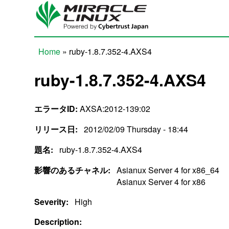
Skip to main content
Home
» ruby-1.8.7.352-4.AXS4
You are here
ruby-1.8.7.352-4.AXS4
エラータID:
AXSA:2012-139:02
リリース日:
2012/02/09 Thursday - 18:44
題名:
ruby-1.8.7.352-4.AXS4
影響のあるチャネル:
Asianux Server 4 for x86_64
Asianux Server 4 for x86
Severity:
High
Description: