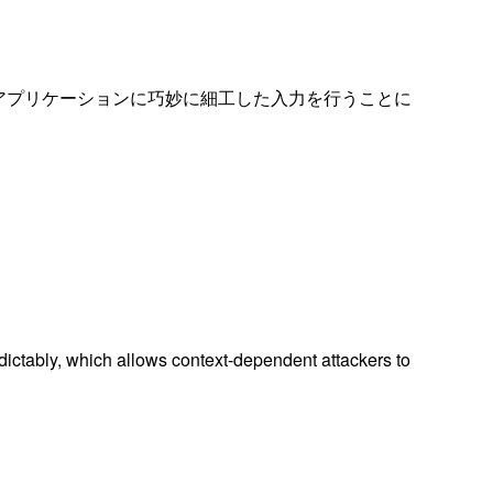
るアプリケーションに巧妙に細工した入力を行うことに
edictably, which allows context-dependent attackers to