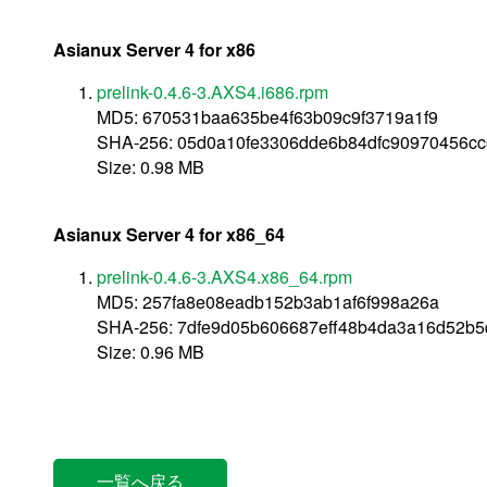
Asianux Server 4 for x86
prelink-0.4.6-3.AXS4.i686.rpm
MD5: 670531baa635be4f63b09c9f3719a1f9
SHA-256: 05d0a10fe3306dde6b84dfc90970456c
Size: 0.98 MB
Asianux Server 4 for x86_64
prelink-0.4.6-3.AXS4.x86_64.rpm
MD5: 257fa8e08eadb152b3ab1af6f998a26a
SHA-256: 7dfe9d05b606687eff48b4da3a16d52b
Size: 0.96 MB
一覧へ戻る