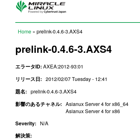
Skip to main content
Home
» prelink-0.4.6-3.AXS4
You are here
prelink-0.4.6-3.AXS4
エラータID:
AXEA:2012-93:01
リリース日:
2012/02/07 Tuesday - 12:41
題名:
prelink-0.4.6-3.AXS4
影響のあるチャネル:
Asianux Server 4 for x86_64
Asianux Server 4 for x86
Severity:
N/A
解決策: