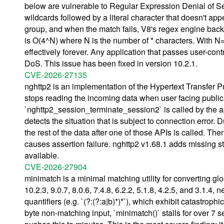
below are vulnerable to Regular Expression Denial of S
wildcards followed by a literal character that doesn't appe
group, and when the match fails, V8's regex engine backt
is O(4^N) where N is the number of * characters. With N=
effectively forever. Any application that passes user-cont
DoS. This issue has been fixed in version 10.2.1.
CVE-2026-27135
nghttp2 is an implementation of the Hypertext Transfer Pro
stops reading the incoming data when user facing publi
`nghttp2_session_terminate_session2` is called by the app
detects the situation that is subject to connection error. 
the rest of the data after one of those APIs is calle
causes assertion failure. nghttp2 v1.68.1 adds missing s
available.
CVE-2026-27904
minimatch is a minimal matching utility for converting gl
10.2.3, 9.0.7, 8.0.6, 7.4.8, 6.2.2, 5.1.8, 4.2.5, and 3.1.
quantifiers (e.g. `(?:(?:a|b)*)*`), which exhibit catastroph
byte non-matching input, `minimatch()` stalls for over 7 