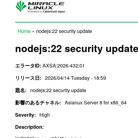
Skip to main content
Home
» nodejs:22 security update
You are here
nodejs:22 security updat
エラータID:
AXSA:2026-432:01
リリース日:
2026/04/14 Tuesday - 18:59
題名:
nodejs:22 security update
影響のあるチャネル:
Asianux Server 8 for x86_64
Severity:
High
Description: