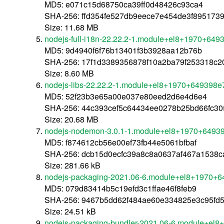
MD5: e071c15d68750ca39ff0d48426c93ca4
SHA-256: ffd354fe527db9eece7e454de3f895173
Size: 11.68 MB
nodejs-full-i18n-22.22.2-1.module+el8+1970+64
MD5: 9d4940f6f76b13401f3b3928aa12b76b
SHA-256: 17f1d3389356878f10a2ba79f253318c
Size: 8.60 MB
nodejs-libs-22.22.2-1.module+el8+1970+649398e
MD5: 52f23b3e65a00e037e80eed2d6e4d6e4
SHA-256: 44c393cef5c64434ee0278b25bd66fc3
Size: 20.68 MB
nodejs-nodemon-3.0.1-1.module+el8+1970+64939
MD5: f874612cb56e00ef73fb44e5061bfbaf
SHA-256: dcb15d0ecfc39a8c8a0637af467a1538c
Size: 281.66 kB
nodejs-packaging-2021.06-6.module+el8+1970+6
MD5: 079d83414b5c19efd3c1ffae46f8feb9
SHA-256: 9467b5dd62f484ae60e334825e3c95fd5
Size: 24.51 kB
nodejs-packaging-bundler-2021.06-6.module+el