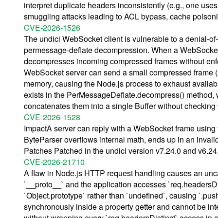
interpret duplicate headers inconsistently (e.g., one uses 
smuggling attacks leading to ACL bypass, cache poisonin
CVE-2026-1526
The undici WebSocket client is vulnerable to a denial-
permessage-deflate decompression. When a WebSocket co
decompresses incoming compressed frames without enfor
WebSocket server can send a small compressed frame (a
memory, causing the Node.js process to exhaust availa
exists in the PerMessageDeflate.decompress() method,
concatenates them into a single Buffer without checking 
CVE-2026-1528
ImpactA server can reply with a WebSocket frame using th
ByteParser overflows internal math, ends up in an invalid
Patches Patched in the undici version v7.24.0 and v6.24.0
CVE-2026-21710
A flaw in Node.js HTTP request handling causes an unc
`__proto__` and the application accesses `req.headersDis
`Object.prototype` rather than `undefined`, causing `.push
synchronously inside a property getter and cannot be int
without wrapping every `req.headersDistinct` access in a 