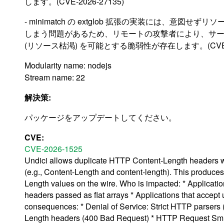
します。(CVE-2026-27135)
- minimatch の extglob 拡張の実装には、意図せず
しまう問題があるため、リモートの攻撃者により、サ
(リソース枯渇) を可能とする脆弱性が存在します。(CVE-20
Modularity name: nodejs
Stream name: 22
解決策:
パッケージをアップデートしてください。
CVE:
CVE-2026-1525
Undici allows duplicate HTTP Content-Length headers w
(e.g., Content-Length and content-length). This produce
Length values on the wire. Who is impacted: * Applications
headers passed as flat arrays * Applications that accept
consequences: * Denial of Service: Strict HTTP parsers (p
Length headers (400 Bad Request) * HTTP Request Smu