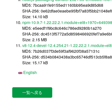
MD5: 7bcaa91fe9155ed1160bb95ea9d85d68
SHA-256: 0e62dfae0eaebe95fbf7a83f5bb21048e
Size: 14.10 kB
npm-10.9.7-1.22.22.2.1.module+el8+1970+64939
MD5: e5eedf1f9bc8c646c786ed9280b1a270
SHA-256: dc4513f5772a5d8598466920fef7a9e6b
Size: 2.15 MB
v8-12.4-devel-12.4.254.21-1.22.22.2.1.module+
MD5: 7b26d037f3de59f3af9620f38a57131c
SHA-256: d534b0843438a3bc65746df513cb5f8a
Size: 15.17 kB
English
一覧へ戻る