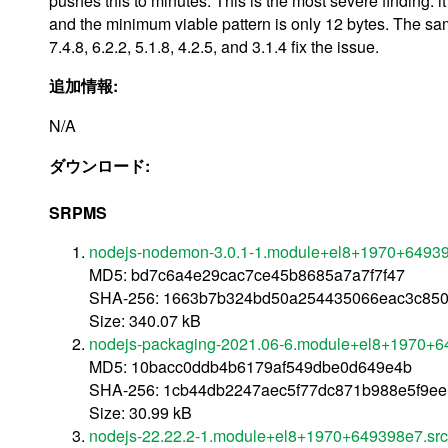
pushes this to minutes. This is the most severe finding: it
and the minimum viable pattern is only 12 bytes. The same
7.4.8, 6.2.2, 5.1.8, 4.2.5, and 3.1.4 fix the issue.
追加情報:
N/A
ダウンロード:
SRPMS
nodejs-nodemon-3.0.1-1.module+el8+1970+64939
MD5: bd7c6a4e29cac7ce45b8685a7a7f7f47
SHA-256: 1663b7b324bd50a254435066eac3c85
Size: 340.07 kB
nodejs-packaging-2021.06-6.module+el8+1970+6
MD5: 10bacc0ddb4b6179af549dbe0d649e4b
SHA-256: 1cb44db2247aec5f77dc871b988e5f9e
Size: 30.99 kB
nodejs-22.22.2-1.module+el8+1970+649398e7.src