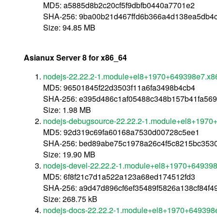
MD5: a5885d8b2c20cf5f9dbfb0440a7701e2
SHA-256: 9ba00b21d467ffd6b366a4d138ea5db
Size: 94.85 MB
Asianux Server 8 for x86_64
nodejs-22.22.2-1.module+el8+1970+649398e7.x8
MD5: 96501845f22d3503f11a6fa3498b4cb4
SHA-256: e395d486c1af05488c348b157b41fa569
Size: 1.98 MB
nodejs-debugsource-22.22.2-1.module+el8+1970
MD5: 92d319c69fa60168a7530d00728c5ee1
SHA-256: bed89abe75c1978a26c4f5c8215bc353
Size: 19.90 MB
nodejs-devel-22.22.2-1.module+el8+1970+64939
MD5: 6f8f21c7d1a522a123a68ed174512fd3
SHA-256: a9d47d896cf6ef35489f5826a138cf84f
Size: 268.75 kB
nodejs-docs-22.22.2-1.module+el8+1970+649398