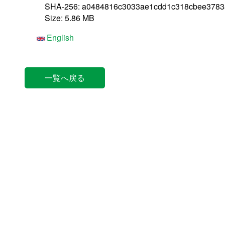
SHA-256: a0484816c3033ae1cdd1c318cbee378
Size: 5.86 MB
English
一覧へ戻る