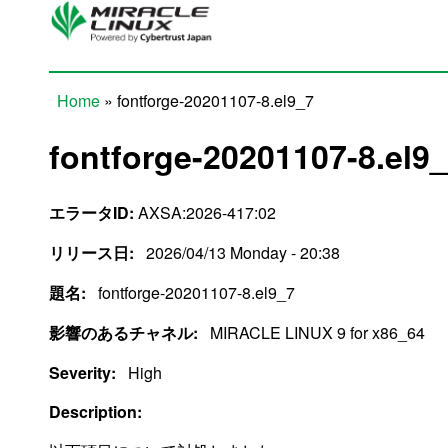
Skip to main content
Home
» fontforge-20201107-8.el9_7
You are here
fontforge-20201107-8.el9
エラータID:
AXSA:2026-417:02
リリース日:
2026/04/13 Monday - 20:38
題名:
fontforge-20201107-8.el9_7
影響のあるチャネル:
MIRACLE LINUX 9 for x86_64
Severity:
High
Description: