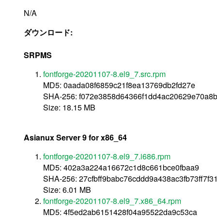
N/A
ダウンロード:
SRPMS
fontforge-20201107-8.el9_7.src.rpm
MD5: 0aada08f6859c21f8ea13769db2fd27e
SHA-256: f072e3858d64366f1dd4ac20629e70a8
Size: 18.15 MB
Asianux Server 9 for x86_64
fontforge-20201107-8.el9_7.i686.rpm
MD5: 402a3a224a16672c1d8c661bce0fbaa9
SHA-256: 27cfbff9babc76cddd9a438ac3fb73ff7f
Size: 6.01 MB
fontforge-20201107-8.el9_7.x86_64.rpm
MD5: 4f5ed2ab6151428f04a95522da9c53ca