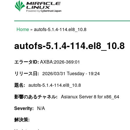
Skip to main content
Home
» autofs-5.1.4-114.el8_10.8
You are here
autofs-5.1.4-114.el8_10.8
エラータID:
AXBA:2026-369:01
リリース日:
2026/03/31 Tuesday - 19:24
題名:
autofs-5.1.4-114.el8_10.8
影響のあるチャネル:
Asianux Server 8 for x86_64
Severity:
N/A
解決策: