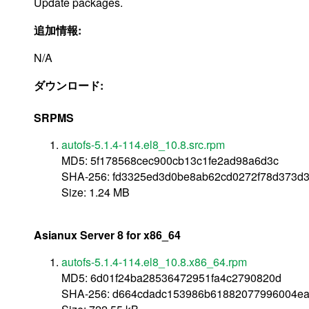
Update packages.
追加情報:
N/A
ダウンロード:
SRPMS
autofs-5.1.4-114.el8_10.8.src.rpm
MD5: 5f178568cec900cb13c1fe2ad98a6d3c
SHA-256: fd3325ed3d0be8ab62cd0272f78d373d3
Size: 1.24 MB
Asianux Server 8 for x86_64
autofs-5.1.4-114.el8_10.8.x86_64.rpm
MD5: 6d01f24ba28536472951fa4c2790820d
SHA-256: d664cdadc153986b61882077996004e