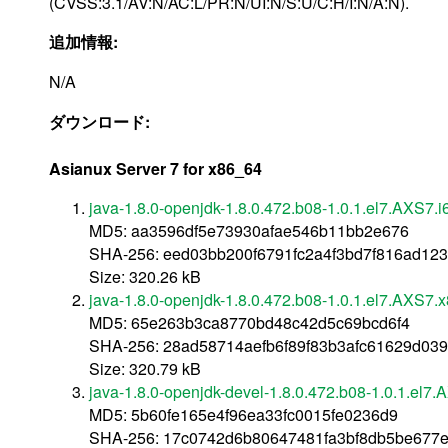
(CVSS:3.1/AV:N/AC:L/PR:N/UI:N/S:U/C:H/I:N/A:N).
追加情報:
N/A
ダウンロード:
Asianux Server 7 for x86_64
java-1.8.0-openjdk-1.8.0.472.b08-1.0.1.el7.AXS7.
MD5: aa3596df5e73930afae546b11bb2e676
SHA-256: eed03bb200f6791fc2a4f3bd7f816ad12
Size: 320.26 kB
java-1.8.0-openjdk-1.8.0.472.b08-1.0.1.el7.AXS7.
MD5: 65e263b3ca8770bd48c42d5c69bcd6f4
SHA-256: 28ad58714aefb6f89f83b3afc61629d03
Size: 320.79 kB
java-1.8.0-openjdk-devel-1.8.0.472.b08-1.0.1.el7
MD5: 5b60fe165e4f96ea33fc0015fe0236d9
SHA-256: 17c0742d6b80647481fa3bf8db5be677