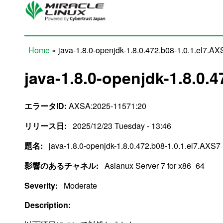
Skip to main content
Home
» java-1.8.0-openjdk-1.8.0.472.b08-1.0.1.el7.AX
You are here
java-1.8.0-openjdk-1.8.0.4
エラータID:
AXSA:2025-11571:20
リリース日:
2025/12/23 Tuesday - 13:46
題名:
java-1.8.0-openjdk-1.8.0.472.b08-1.0.1.el7.AXS7
影響のあるチャネル:
Asianux Server 7 for x86_64
Severity:
Moderate
Description: