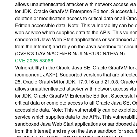
allows unauthenticated attacker with network access vi
for JDK, Oracle GraalVM Enterprise Edition. Successful at
deletion or modification access to critical data or all 
Edition accessible data. Note: This vulnerability can be 
web service which supplies data to the APIs. This vulnera
sandboxed Java Web Start applications or sandboxed Jav
from the internet) and rely on the Java sandbox for secu
(CVSS:3.1/AV:N/AC:H/PR:N/UI:N/S:U/C:N/I:H/A:N).
CVE-2025-53066
Vulnerability in the Oracle Java SE, Oracle GraalVM for
(component: JAXP). Supported versions that are affected
25; Oracle GraalVM for JDK: 17.0.16 and 21.0.8; Oracle G
allows unauthenticated attacker with network access vi
for JDK, Oracle GraalVM Enterprise Edition. Successful at
critical data or complete access to all Oracle Java SE,
accessible data. Note: This vulnerability can be exploit
service which supplies data to the APIs. This vulnerabilit
sandboxed Java Web Start applications or sandboxed Jav
from the internet) and rely on the Java sandbox for secu