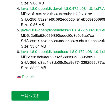
Size: 9.86 MB
java-1.8.0-openjdk-devel-1.8.0.472.b08-1.0.1.el7
MD5: 3f1a357afc1b740a780bef6f8f67818e
SHA-256: 53294ef6c092eddbd54a1eb5c8eb5690f
Size: 9.86 MB
java-1.8.0-openjdk-headless-1.8.0.472.b08-1.0.1.
MD5: 2bf8e52e069f890eeecf0d3e0c6ab7ce
SHA-256: 97c40e5386ad3e5887c9d9100ebc820f
Size: 33.04 MB
java-1.8.0-openjdk-headless-1.8.0.472.b08-1.0.1
MD5: e01dcf6ae699e4cf560928a38395b897
SHA-256: d3ac4fe8db08c0ea9e7742292566c77
Size: 33.20 MB
English
一覧へ戻る