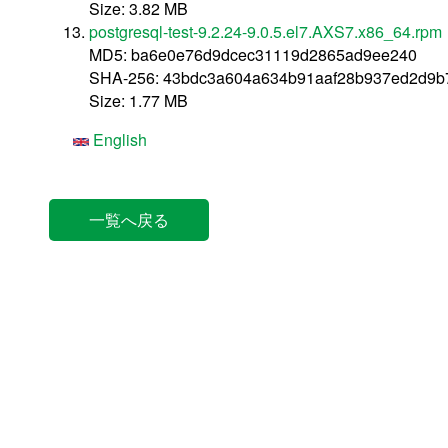
Size: 3.82 MB
postgresql-test-9.2.24-9.0.5.el7.AXS7.x86_64.rpm
MD5: ba6e0e76d9dcec31119d2865ad9ee240
SHA-256: 43bdc3a604a634b91aaf28b937ed2d9b
Size: 1.77 MB
English
一覧へ戻る