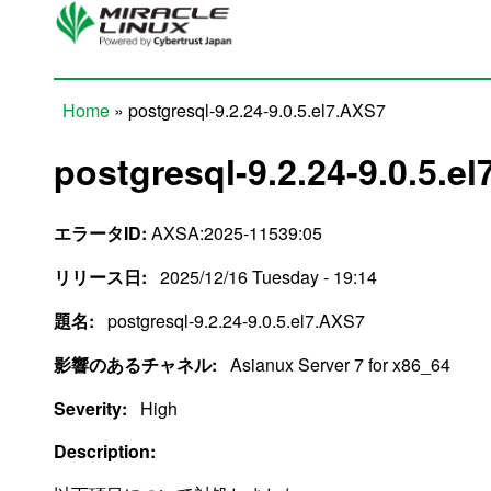
Skip to main content
Home
» postgresql-9.2.24-9.0.5.el7.AXS7
You are here
postgresql-9.2.24-9.0.5.e
エラータID:
AXSA:2025-11539:05
リリース日:
2025/12/16 Tuesday - 19:14
題名:
postgresql-9.2.24-9.0.5.el7.AXS7
影響のあるチャネル:
Asianux Server 7 for x86_64
Severity:
High
Description: