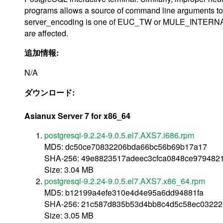
programs allows a source of command line arguments to
server_encoding is one of EUC_TW or MULE_INTERNAL. 
are affected.
追加情報:
N/A
ダウンロード:
Asianux Server 7 for x86_64
postgresql-9.2.24-9.0.5.el7.AXS7.i686.rpm
MD5: dc50ce70832206bda66bc56b69b17a17
SHA-256: 49e8823517adeec3cfca0848ce979482
Size: 3.04 MB
postgresql-9.2.24-9.0.5.el7.AXS7.x86_64.rpm
MD5: b12199a4efe310e4d4e95a6dd94881fa
SHA-256: 21c587d835b53d4bb8c4d5c58ec0322
Size: 3.05 MB