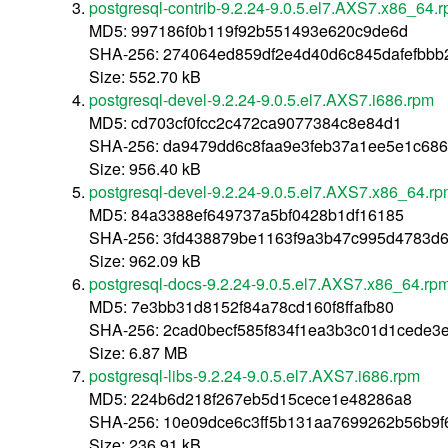
postgresql-contrib-9.2.24-9.0.5.el7.AXS7.x86_64.
MD5: 997186f0b119f92b551493e620c9de6d
SHA-256: 274064ed859df2e4d40d6c845dafefbbb
Size: 552.70 kB
postgresql-devel-9.2.24-9.0.5.el7.AXS7.i686.rpm
MD5: cd703cf0fcc2c472ca9077384c8e84d1
SHA-256: da9479dd6c8faa9e3feb37a1ee5e1c68
Size: 956.40 kB
postgresql-devel-9.2.24-9.0.5.el7.AXS7.x86_64.r
MD5: 84a3388ef649737a5bf0428b1df16185
SHA-256: 3fd438879be1163f9a3b47c995d4783d
Size: 962.09 kB
postgresql-docs-9.2.24-9.0.5.el7.AXS7.x86_64.rp
MD5: 7e3bb31d8152f84a78cd160f8ffafb80
SHA-256: 2cad0becf585f834f1ea3b3c01d1cede3
Size: 6.87 MB
postgresql-libs-9.2.24-9.0.5.el7.AXS7.i686.rpm
MD5: 224b6d218f267eb5d15cece1e48286a8
SHA-256: 10e09dce6c3ff5b131aa7699262b56b9
Size: 236.91 kB