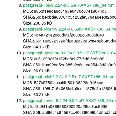
postgresql-libs-9.2.24-9.0.5.el7.AXS7.x86_64.rpm
MD5: 8853f1e8da9c8196e0470c674a8074d8
SHA-256: bebbde63764b51232fe3764a6ee3f2b00
Size: 236.85 kB
postgresql-plperl-9.2.24-9.0.5.el7.AXS7.x86_64.r
MD5: 1d4a721e20c0d0faf20832c68305f649
SHA-256: 1a0272572efd2a02a73e5ca4b2b5a5d0
Size: 84.16 kB
postgresql-plpython-9.2.24-9.0.5.el7.AXS7.x86_6
MD5: 0c6129926fa162bd8eb77f5d6f5e9b89
SHA-256: ffba92be5ee385c2c6d1ca354c8d3a9d
Size: 96.91 kB
postgresql-pltcl-9.2.24-9.0.5.el7.AXS7.x86_64.rpm
MD5: 527c9750facccf4b501f36229e0164cd
SHA-256: 198b7154065fe4b9cd11875c3b13506
Size: 60.21 kB
postgresql-server-9.2.24-9.0.5.el7.AXS7.x86_64.r
MD5: 13c941e0869580300920a28cc8ac9936
SHA-256: aaf96c1c94557cc40c3f6096b1d5ad24