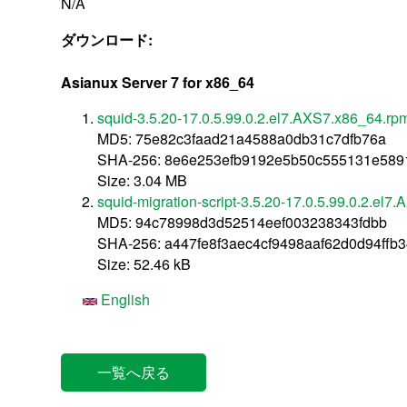
N/A
ダウンロード:
Asianux Server 7 for x86_64
squid-3.5.20-17.0.5.99.0.2.el7.AXS7.x86_64.rp
MD5: 75e82c3faad21a4588a0db31c7dfb76a
SHA-256: 8e6e253efb9192e5b50c555131e5891
Size: 3.04 MB
squid-migration-script-3.5.20-17.0.5.99.0.2.el
MD5: 94c78998d3d52514eef003238343fdbb
SHA-256: a447fe8f3aec4cf9498aaf62d0d94ffb
Size: 52.46 kB
English
一覧へ戻る