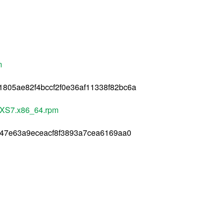
m
805ae82f4bccf2f0e36af11338f82bc6a
7.AXS7.x86_64.rpm
347e63a9eceacf8f3893a7cea6169aa0