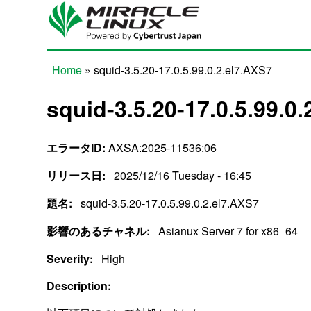
Skip to main content
Home
» squid-3.5.20-17.0.5.99.0.2.el7.AXS7
You are here
squid-3.5.20-17.0.5.99.0
エラータID:
AXSA:2025-11536:06
リリース日:
2025/12/16 Tuesday - 16:45
題名:
squid-3.5.20-17.0.5.99.0.2.el7.AXS7
影響のあるチャネル:
Asianux Server 7 for x86_64
Severity:
High
Description: