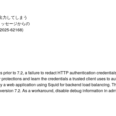
を出力してしまう
メッセージからの
5-62168)
 prior to 7.2, a failure to redact HTTP authentication credential
 protections and learn the credentials a trusted client uses to au
y by a web application using Squid for backend load balancing. T
n version 7.2. As a workaround, disable debug information in adm