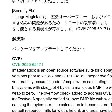
以下項目について対処しました。
[Security Fix]
- ImageMagick には、整数オーバーフロー、および
書き込みの問題があるため、リモートの攻撃者により
を可能とする脆弱性が存在します。(CVE-2025-62171)
解決策:
パッケージをアップデートしてください。
CVE:
CVE-2025-62171
ImageMagick is an open source software suite for display
versions prior to 7.1.2-7 and 6.9.13-32, an integer overf
vulnerability occurs in coders/bmp.c when calculating th
bit systems with size_t of 4 bytes, a malicious BMP file 
wrap to zero. The overflow check added to address CVE-2
ineffective. A specially crafted 58-byte BMP file with widt
causing the bytes_per_line calculation to become zero. T
default resource limits for width, height, and area have 