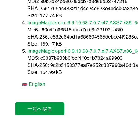
MD5: 89b7b34be607f5dbb7a3d65e23747215
SHA-256: 705ac488211d4c24e923e4edcb0a8a8e
Size: 177.74 kB
ImageMagick-c++-6.9.10.68-7.0.7.el7.AXS7.x86_6
MD5: f80c41c66845ecea7cdf6c321931a8f0
SHA-256: c582e64bd1a686604565debce4f9286c
Size: 169.17 kB
ImageMagick-perl-6.9.10.68-7.0.7.el7.AXS7.x86_6
MD5: c3387b933b0fbbf4ff0c1b7324a89903
SHA-256: 9c2b5158377eaf7e252c387960a40df3a
Size: 154.99 kB
English
一覧へ戻る