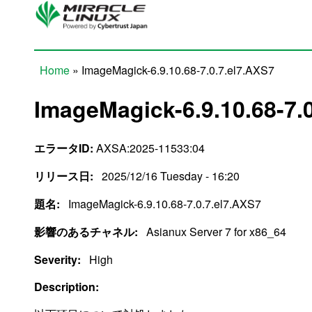
Skip to main content
Home
» ImageMagick-6.9.10.68-7.0.7.el7.AXS7
You are here
ImageMagick-6.9.10.68-7.
エラータID:
AXSA:2025-11533:04
リリース日:
2025/12/16 Tuesday - 16:20
題名:
ImageMagick-6.9.10.68-7.0.7.el7.AXS7
影響のあるチャネル:
Asianux Server 7 for x86_64
Severity:
High
Description: