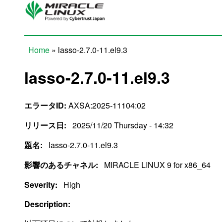
Skip to main content
Home
» lasso-2.7.0-11.el9.3
You are here
lasso-2.7.0-11.el9.3
エラータID:
AXSA:2025-11104:02
リリース日:
2025/11/20 Thursday - 14:32
題名:
lasso-2.7.0-11.el9.3
影響のあるチャネル:
MIRACLE LINUX 9 for x86_64
Severity:
High
Description: