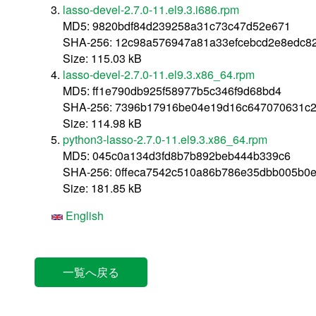
lasso-devel-2.7.0-11.el9.3.i686.rpm
MD5: 9820bdf84d239258a31c73c47d52e671
SHA-256: 12c98a576947a81a33efcebcd2e8edc8
Size: 115.03 kB
lasso-devel-2.7.0-11.el9.3.x86_64.rpm
MD5: ff1e790db925f58977b5c346f9d68bd4
SHA-256: 7396b17916be04e19d16c647070631c2
Size: 114.98 kB
python3-lasso-2.7.0-11.el9.3.x86_64.rpm
MD5: 045c0a134d3fd8b7b892beb444b339c6
SHA-256: 0ffeca7542c510a86b786e35dbb005b0e
Size: 181.85 kB
English
一覧へ戻る