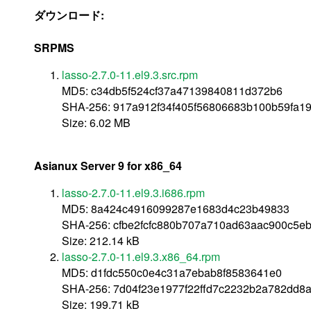
ダウンロード:
SRPMS
lasso-2.7.0-11.el9.3.src.rpm
MD5: c34db5f524cf37a47139840811d372b6
SHA-256: 917a912f34f405f56806683b100b59fa1
Size: 6.02 MB
Asianux Server 9 for x86_64
lasso-2.7.0-11.el9.3.i686.rpm
MD5: 8a424c4916099287e1683d4c23b49833
SHA-256: cfbe2fcfc880b707a710ad63aac900c5eb
Size: 212.14 kB
lasso-2.7.0-11.el9.3.x86_64.rpm
MD5: d1fdc550c0e4c31a7ebab8f8583641e0
SHA-256: 7d04f23e1977f22ffd7c2232b2a782dd8a
Size: 199.71 kB