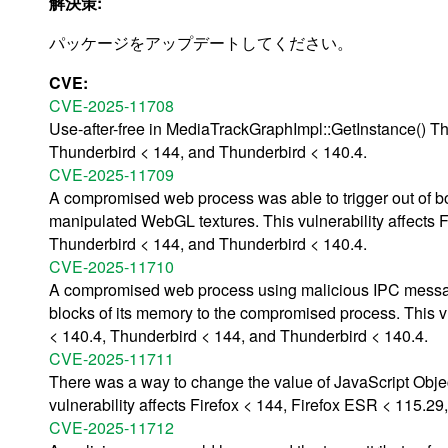
解決策:
パッケージをアップデートしてください。
CVE:
CVE-2025-11708
Use-after-free in MediaTrackGraphImpl::GetInstance() Thi
Thunderbird < 144, and Thunderbird < 140.4.
CVE-2025-11709
A compromised web process was able to trigger out of b
manipulated WebGL textures. This vulnerability affects 
Thunderbird < 144, and Thunderbird < 140.4.
CVE-2025-11710
A compromised web process using malicious IPC messag
blocks of its memory to the compromised process. This vu
< 140.4, Thunderbird < 144, and Thunderbird < 140.4.
CVE-2025-11711
There was a way to change the value of JavaScript Objec
vulnerability affects Firefox < 144, Firefox ESR < 115.2
CVE-2025-11712