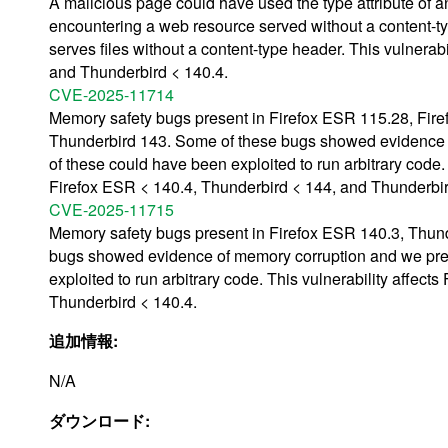
A malicious page could have used the type attribute of 
encountering a web resource served without a content-typ
serves files without a content-type header. This vulnerab
and Thunderbird < 140.4.
CVE-2025-11714
Memory safety bugs present in Firefox ESR 115.28, Fir
Thunderbird 143. Some of these bugs showed evidence 
of these could have been exploited to run arbitrary code.
Firefox ESR < 140.4, Thunderbird < 144, and Thunderbir
CVE-2025-11715
Memory safety bugs present in Firefox ESR 140.3, Thun
bugs showed evidence of memory corruption and we pres
exploited to run arbitrary code. This vulnerability affec
Thunderbird < 140.4.
追加情報:
N/A
ダウンロード: