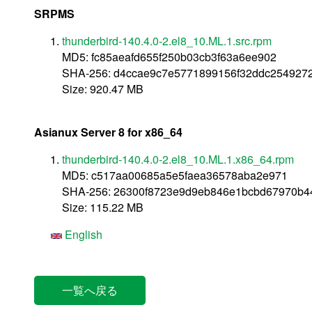
SRPMS
thunderbird-140.4.0-2.el8_10.ML.1.src.rpm
MD5: fc85aeafd655f250b03cb3f63a6ee902
SHA-256: d4ccae9c7e5771899156f32ddc254927
Size: 920.47 MB
Asianux Server 8 for x86_64
thunderbird-140.4.0-2.el8_10.ML.1.x86_64.rpm
MD5: c517aa00685a5e5faea36578aba2e971
SHA-256: 26300f8723e9d9eb846e1bcbd67970b4
Size: 115.22 MB
English
一覧へ戻る