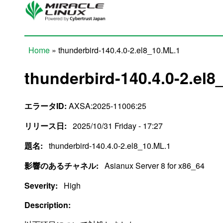
Skip to main content
Home
» thunderbird-140.4.0-2.el8_10.ML.1
You are here
thunderbird-140.4.0-2.el8
エラータID:
AXSA:2025-11006:25
リリース日:
2025/10/31 Friday - 17:27
題名:
thunderbird-140.4.0-2.el8_10.ML.1
影響のあるチャネル:
Asianux Server 8 for x86_64
Severity:
High
Description: