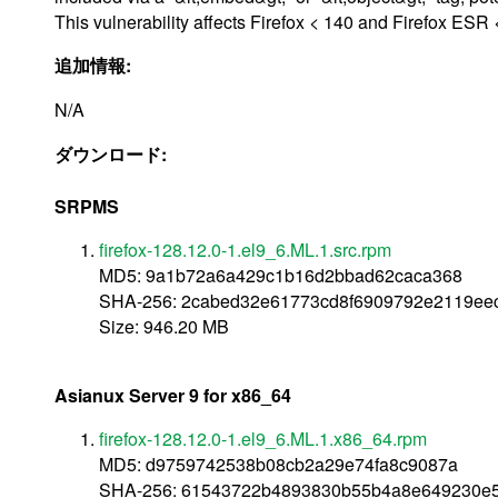
This vulnerability affects Firefox < 140 and Firefox ESR 
追加情報:
N/A
ダウンロード:
SRPMS
firefox-128.12.0-1.el9_6.ML.1.src.rpm
MD5: 9a1b72a6a429c1b16d2bbad62caca368
SHA-256: 2cabed32e61773cd8f6909792e2119ee
Size: 946.20 MB
Asianux Server 9 for x86_64
firefox-128.12.0-1.el9_6.ML.1.x86_64.rpm
MD5: d9759742538b08cb2a29e74fa8c9087a
SHA-256: 61543722b4893830b55b4a8e649230e5