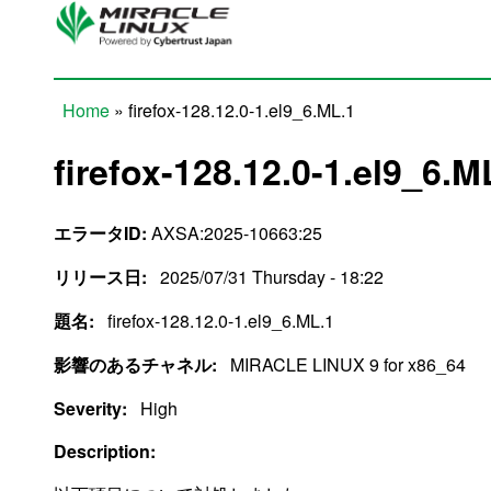
Skip to main content
Home
» firefox-128.12.0-1.el9_6.ML.1
You are here
firefox-128.12.0-1.el9_6.M
エラータID:
AXSA:2025-10663:25
リリース日:
2025/07/31 Thursday - 18:22
題名:
firefox-128.12.0-1.el9_6.ML.1
影響のあるチャネル:
MIRACLE LINUX 9 for x86_64
Severity:
High
Description: