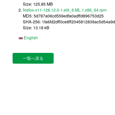
Size: 125.85 MB
firefox-x11-128.12.0-1.el9_6.ML.1.x86_64.rpm
MD5: 5d787a06cd559edfa0adffd896753d25
SHA-256: 1fa6fd2dff0ce8ff2045812839ac5d54a9
Size: 13.18 kB
English
一覧へ戻る