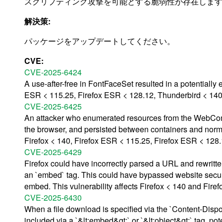
スクリプティング攻撃を可能とする脆弱性が存在します。(CVE
解決策:
パッケージをアップデートしてください。
CVE:
CVE-2025-6424
A use-after-free in FontFaceSet resulted in a potentially e
ESR < 115.25, Firefox ESR < 128.12, Thunderbird < 140
CVE-2025-6425
An attacker who enumerated resources from the WebComp
the browser, and persisted between containers and normal
Firefox < 140, Firefox ESR < 115.25, Firefox ESR < 128
CVE-2025-6429
Firefox could have incorrectly parsed a URL and rewritt
an `embed` tag. This could have bypassed website secur
embed. This vulnerability affects Firefox < 140 and Fire
CVE-2025-6430
When a file download is specified via the `Content-Disposi
included via a `&lt;embed&gt;` or `&lt;object&gt;` tag, pot