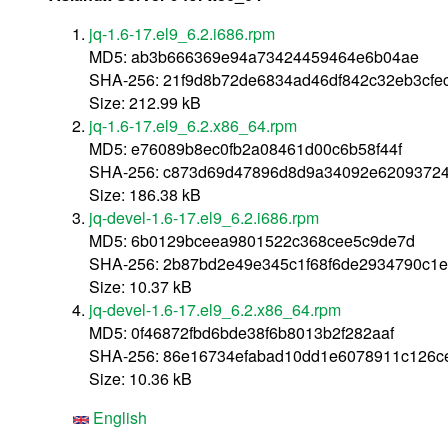
jq-1.6-17.el9_6.2.i686.rpm
MD5: ab3b666369e94a73424459464e6b04ae
SHA-256: 21f9d8b72de6834ad46df842c32eb3cf
Size: 212.99 kB
jq-1.6-17.el9_6.2.x86_64.rpm
MD5: e76089b8ec0fb2a08461d00c6b58f44f
SHA-256: c873d69d47896d8d9a34092e62093724
Size: 186.38 kB
jq-devel-1.6-17.el9_6.2.i686.rpm
MD5: 6b0129bceea9801522c368cee5c9de7d
SHA-256: 2b87bd2e49e345c1f68f6de2934790c1
Size: 10.37 kB
jq-devel-1.6-17.el9_6.2.x86_64.rpm
MD5: 0f46872fbd6bde38f6b8013b2f282aaf
SHA-256: 86e16734efabad10dd1e6078911c126c
Size: 10.36 kB
English