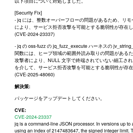
以下項目について対処しました。
[Security Fix]
- jq には、整数オーバーフローの問題があるため、リ
により、サービス拒否攻撃を可能とする脆弱性が存在
(CVE-2024-23337)
- jq の oss-fuzz の jq_fuzz_execute ハーネスの jv_string_
関数には、ヒープ領域の範囲外読み取りの問題がある
攻撃者により、NULL 文字で終端されていない細工さ
を介して、サービス拒否攻撃を可能とする脆弱性が存
(CVE-2025-48060)
解決策:
パッケージをアップデートしてください。
CVE:
CVE-2024-23337
jq is a command-line JSON processor. In versions up to 
using an index of 2147483647, the signed integer limit. 