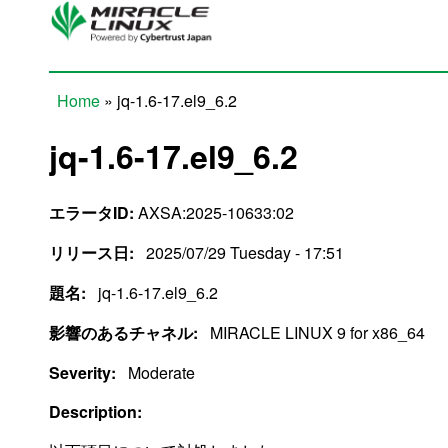
Skip to main content
Home
» jq-1.6-17.el9_6.2
You are here
jq-1.6-17.el9_6.2
エラータID:
AXSA:2025-10633:02
リリース日:
2025/07/29 Tuesday - 17:51
題名:
jq-1.6-17.el9_6.2
影響のあるチャネル:
MIRACLE LINUX 9 for x86_64
Severity:
Moderate
Description: