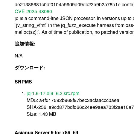
de21386681c0df0104a99d9d09db23a9b2a78b1e contains 
CVE-2025-48060
jq is a command-line JSON processor. In versions up to an
`jv_string_vfmt` in the jq_fuzz_execute harness from oss-f
malloc(sz);`. As of time of publication, no patched versio
追加情報:
N/A
ダウンロード:
SRPMS
jq-1.6-17.el9_6.2.src.rpm
MD5: a4f017592b968f97bec3acfaaccc0aea
SHA-256: a9cd877bdfd66c24ee9aea703f2ae10a
Size: 1.43 MB
Asianux Server 9 for x86_64