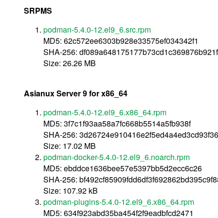
SRPMS
podman-5.4.0-12.el9_6.src.rpm
MD5: 62c572ee6303b928e33575ef034342f1
SHA-256: df089a648175177b73cd1c369876b921f
Size: 26.26 MB
Asianux Server 9 for x86_64
podman-5.4.0-12.el9_6.x86_64.rpm
MD5: 3f7c1f93aa58a7fc668b5514a5fb938f
SHA-256: 3d26724e910416e2f5ed4a4ed3cd93f3
Size: 17.02 MB
podman-docker-5.4.0-12.el9_6.noarch.rpm
MD5: ebddce1636bee57e5397bb5d2ecc6c26
SHA-256: bf492cf85909fdd6df3f692862bd395c9f
Size: 107.92 kB
podman-plugins-5.4.0-12.el9_6.x86_64.rpm
MD5: 634f923abd35ba454f2f9eadbfcd2471