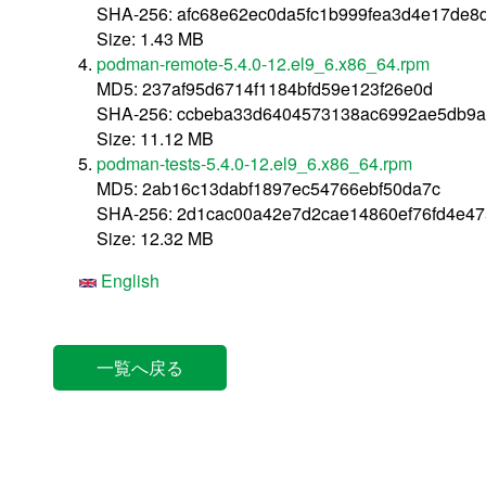
SHA-256: afc68e62ec0da5fc1b999fea3d4e17de8
Size: 1.43 MB
podman-remote-5.4.0-12.el9_6.x86_64.rpm
MD5: 237af95d6714f1184bfd59e123f26e0d
SHA-256: ccbeba33d6404573138ac6992ae5db9a
Size: 11.12 MB
podman-tests-5.4.0-12.el9_6.x86_64.rpm
MD5: 2ab16c13dabf1897ec54766ebf50da7c
SHA-256: 2d1cac00a42e7d2cae14860ef76fd4e4
Size: 12.32 MB
English
一覧へ戻る