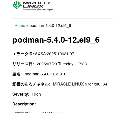
Skip to main content
Home
» podman-5.4.0-12.el9_6
You are here
podman-5.4.0-12.el9_6
エラータID:
AXSA:2025-10631:07
リリース日:
2025/07/29 Tuesday - 17:38
題名:
podman-5.4.0-12.el9_6
影響のあるチャネル:
MIRACLE LINUX 9 for x86_64
Severity:
High
Description: