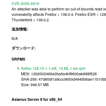
CVE-2025-4919
An attacker was able to perform an out-of-bounds read or
vulnerability affects Firefox < 138.0.4, Firefox ESR < 1
Thunderbird < 138.0.2.
追加情報:
N/A
ダウンロード:
SRPMS
firefox-128.10.1-1.el8_10.ML.1.src.rpm
MD5: 1262002466e2ba5e4bf9600ab688f526
SHA-256: 47d80df1a9ccc9650d4945b6ae11b10b
Size: 946.57 MB
Asianux Server 8 for x86_64