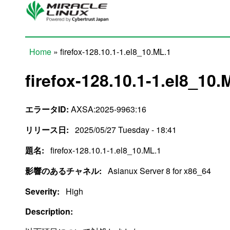
Skip to main content
Home
» firefox-128.10.1-1.el8_10.ML.1
You are here
firefox-128.10.1-1.el8_10.
エラータID:
AXSA:2025-9963:16
リリース日:
2025/05/27 Tuesday - 18:41
題名:
firefox-128.10.1-1.el8_10.ML.1
影響のあるチャネル:
Asianux Server 8 for x86_64
Severity:
High
Description: