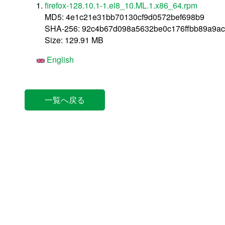
firefox-128.10.1-1.el8_10.ML.1.x86_64.rpm
MD5: 4e1c21e31bb70130cf9d0572bef698b9
SHA-256: 92c4b67d098a5632be0c176ffbb89a9ac
Size: 129.91 MB
English
一覧へ戻る