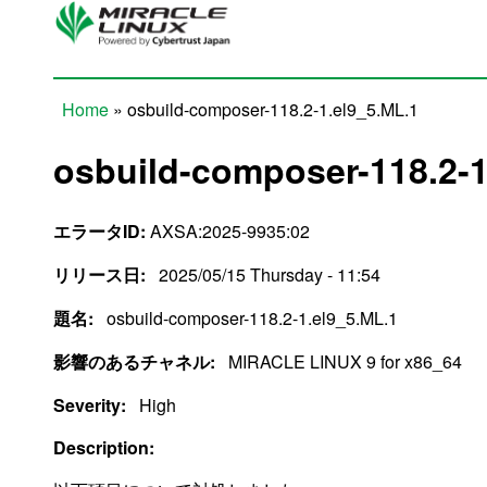
Skip to main content
Home
» osbuild-composer-118.2-1.el9_5.ML.1
You are here
osbuild-composer-118.2-1
エラータID:
AXSA:2025-9935:02
リリース日:
2025/05/15 Thursday - 11:54
題名:
osbuild-composer-118.2-1.el9_5.ML.1
影響のあるチャネル:
MIRACLE LINUX 9 for x86_64
Severity:
High
Description: