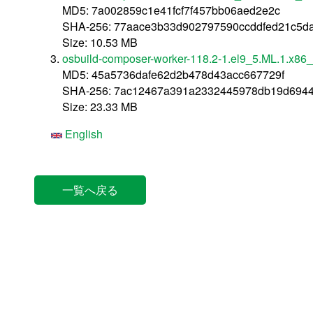
MD5: 7a002859c1e41fcf7f457bb06aed2e2c
SHA-256: 77aace3b33d902797590ccddfed21c5d
Size: 10.53 MB
osbuild-composer-worker-118.2-1.el9_5.ML.1.x86
MD5: 45a5736dafe62d2b478d43acc667729f
SHA-256: 7ac12467a391a2332445978db19d6944
Size: 23.33 MB
English
一覧へ戻る