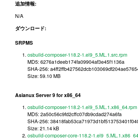
追加情報:
N/A
ダウンロード:
SRPMS
osbuild-composer-118.2-1.el9_5.ML.1.src.rpm
MD5: 6276a1deeb174fa09904af3e45f1136a
SHA-256: a4ff2ffb427562dcb103069df204ae576
Size: 59.10 MB
Asianux Server 9 for x86_64
osbuild-composer-118.2-1.el9_5.ML.1.x86_64.rpm
MD5: 2a50c56c9fd2cffc07db9cdad274a6fa
SHA-256: 38418fab53ca71973d1bf513753401f04
Size: 21.14 kB
osbuild-composer-core-118.2-1.el9_5.ML.1.x86_6