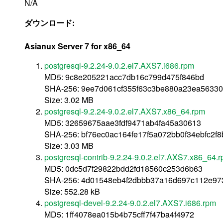
N/A
ダウンロード:
Asianux Server 7 for x86_64
postgresql-9.2.24-9.0.2.el7.AXS7.i686.rpm
MD5: 9c8e205221acc7db16c799d475f846bd
SHA-256: 9ee7d061cf355f63c3be880a23ea5633
Size: 3.02 MB
postgresql-9.2.24-9.0.2.el7.AXS7.x86_64.rpm
MD5: 32659675aae3fdf9471ab4fa45a30613
SHA-256: bf76ec0ac164fe17f5a072bb0f34ebfc2f
Size: 3.03 MB
postgresql-contrib-9.2.24-9.0.2.el7.AXS7.x86_64.
MD5: 0dc5d7f29822bdd2fd18560c253d6b63
SHA-256: 4d01548eb4f2dbbb37a16d697c112e9
Size: 552.28 kB
postgresql-devel-9.2.24-9.0.2.el7.AXS7.i686.rpm
MD5: 1ff4078ea015b4b75cff7f47ba4f4972