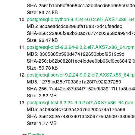
SHA-256: b1eb9bf6e584c1a2b4f5cd55e955b0a0
Size: 83.74 kB
postgresql-plpython-9.2.24-9.0.2.el7.AXS7.x86_6
MD5: 9c0aeadcdce2963fa15e372d40feadec
SHA-256: 22a00f2e2b20ac76774c03958da991d7
Size: 96.47 kB
postgresql-pltcl-9.2.24-9.0.2.el7.AXS7.x86_64.rpm
MD5: 8305885b590d474122653bbdf9519c9d
SHA-256: b62b0828f1ec4fddee0bb96cf0cc684f2
Size: 59.78 kB
postgresql-server-9.2.24-9.0.2.el7.AXS7.x86_64.r
MD5: 1275fbd35e70338c1a28f7c92f237250
SHA-256: 7d442ee87d34f7152b9f33917f11a8bd4
Size: 3.82 MB
postgresql-test-9.2.24-9.0.2.el7.AXS7.x86_64.rpm
MD5: 54b93d4c7c03a43d75e200c74517ea69
SHA-256: 802e74803901348b67750a5097330906
Size: 1.77 MB
English