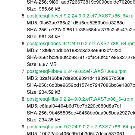
SHA-256: 9f891add726673819c9090defde7020df
Size: 955.66 kB
postgresql-devel-9.2.24-9.0.2.el7.AXS7.x86_64.r
MD5: 0fa63ae766a21d5d6ee5259b0dd3288c
SHA-256: e727a0f8611e38b684cc379c2c8c47c2e
Size: 961.34 kB
postgresql-docs-9.2.24-9.0.2.el7.AXS7.x86_64.rp
MD5: 13f9f514d0be1682c8d23e6902bf722d
SHA-256: bc26e0fcb9879170f3c40fc01e8582727
Size: 6.87 MB
postgresql-libs-9.2.24-9.0.2.el7.AXS7.i686.rpm
MD5: 32af466be7da9809091d41889857c58e
SHA-256: 6d3be9659bd1574c7247086bc6e1887c
Size: 234.52 kB
postgresql-libs-9.2.24-9.0.2.el7.AXS7.x86_64.rpm
MD5: c8faaf04464b6d7bc7d220c880d8a7df
SHA-256: 9b465505ee48468bb0aa0c5bda2927ef
Size: 234.35 kB
postgresql-plperl-9.2.24-9.0.2.el7.AXS7.x86_64.r
MD5: 10b72adc406c99cbb3d5d7decc537061