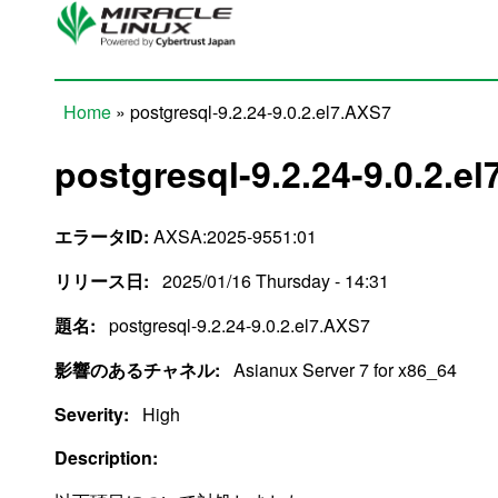
Skip to main content
Home
» postgresql-9.2.24-9.0.2.el7.AXS7
You are here
postgresql-9.2.24-9.0.2.e
エラータID:
AXSA:2025-9551:01
リリース日:
2025/01/16 Thursday - 14:31
題名:
postgresql-9.2.24-9.0.2.el7.AXS7
影響のあるチャネル:
Asianux Server 7 for x86_64
Severity:
High
Description: