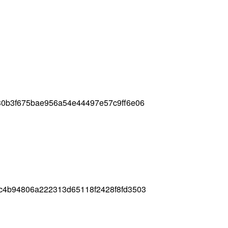
30b3f675bae956a54e44497e57c9ff6e06
c4b94806a222313d65118f2428f8fd3503