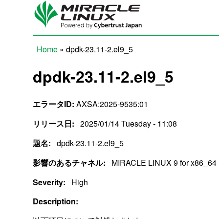
Skip to main content
Home
» dpdk-23.11-2.el9_5
You are here
dpdk-23.11-2.el9_5
エラータID:
AXSA:2025-9535:01
リリース日:
2025/01/14 Tuesday - 11:08
題名:
dpdk-23.11-2.el9_5
影響のあるチャネル:
MIRACLE LINUX 9 for x86_64
Severity:
High
Description: