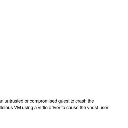
an untrusted or compromised guest to crash the
icious VM using a virtio driver to cause the vhost-user