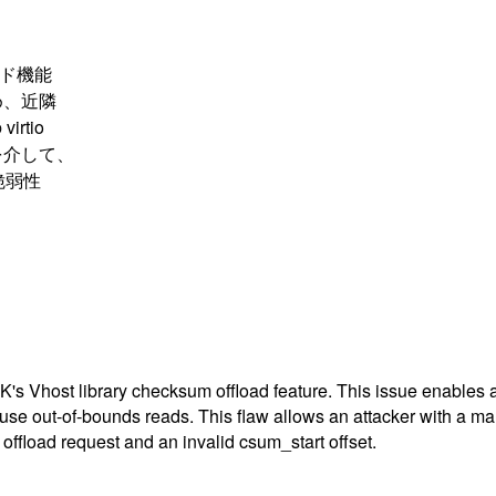
ード機能
め、近隣
rtio
を介して、
脆弱性
K's Vhost library checksum offload feature. This issue enables 
ause out-of-bounds reads. This flaw allows an attacker with a mal
offload request and an invalid csum_start offset.