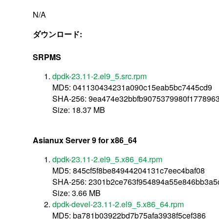
N/A
ダウンロード:
SRPMS
dpdk-23.11-2.el9_5.src.rpm
MD5: 041130434231a090c15eab5bc7445cd9
SHA-256: 9ea474e32bbfb9075379980f177896
Size: 18.37 MB
Asianux Server 9 for x86_64
dpdk-23.11-2.el9_5.x86_64.rpm
MD5: 845cf5f8be84944204131c7eec4baf08
SHA-256: 2301b2ce763f954894a55e846bb3a5
Size: 3.66 MB
dpdk-devel-23.11-2.el9_5.x86_64.rpm
MD5: ba781b03922bd7b75afa3938f5cef386