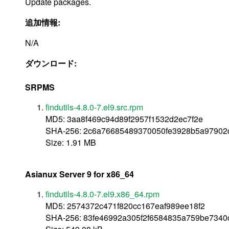
Update packages.
追加情報:
N/A
ダウンロード:
SRPMS
findutils-4.8.0-7.el9.src.rpm
MD5: 3aa8f469c94d89f2957f1532d2ec7f2e
SHA-256: 2c6a76685489370050fe3928b5a97902
Size: 1.91 MB
Asianux Server 9 for x86_64
findutils-4.8.0-7.el9.x86_64.rpm
MD5: 2574372c471f820cc167eaf989ee18f2
SHA-256: 83fe46992a305f2f6584835a759be734