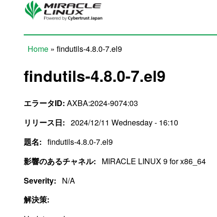
Skip to main content
Home
» findutils-4.8.0-7.el9
You are here
findutils-4.8.0-7.el9
エラータID:
AXBA:2024-9074:03
リリース日:
2024/12/11 Wednesday - 16:10
題名:
findutils-4.8.0-7.el9
影響のあるチャネル:
MIRACLE LINUX 9 for x86_64
Severity:
N/A
解決策: