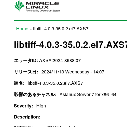
Skip to main content
Home
» libtiff-4.0.3-35.0.2.el7.AXS7
You are here
libtiff-4.0.3-35.0.2.el7.AXS
エラータID:
AXSA:2024-8988:07
リリース日:
2024/11/13 Wednesday - 14:07
題名:
libtiff-4.0.3-35.0.2.el7.AXS7
影響のあるチャネル:
Asianux Server 7 for x86_64
Severity:
High
Description: