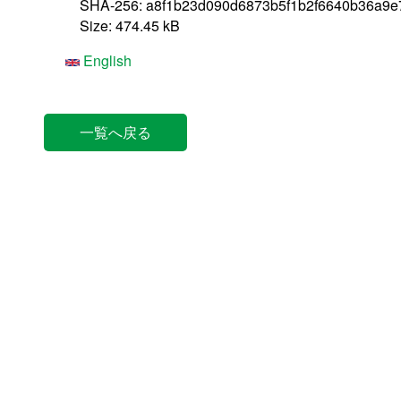
SHA-256: a8f1b23d090d6873b5f1b2f6640b36a9
Size: 474.45 kB
English
一覧へ戻る