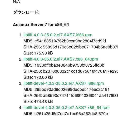
N/A
ダウンロード:
Asianux Server 7 for x86_64
libtiff-4.0.3-35.0.2.el7.AXS7.i686.rpm
MD5: e5418351f4762b0cca9ba2804f7ed9fd
SHA-256: 55895d179c6e62bfbe671704b5ae8b87
Size: 175.98 kB
libtiff-4.0.3-35.0.2.el7.AXS7.x86_64.rpm
MD5: 1633dffbba3e3646b9738bf0725ffd6b
SHA-256: b237606332c1cc1d675016f470a17e293
Size: 173.00 kB
libtiff-devel-4.0.3-35.0.2.el7.AXS7.i686.rpm
MD5: 295bd90ad8d02699dedbe517eec2c191
SHA-256: a58590c74711fd6f8f4086f041aa417f6
Size: 474.48 kB
libtiff-devel-4.0.3-35.0.2.el7.AXS7.x86_64.rpm
MD5: c261c25d6d7ec7e1ec96a262db8f670e