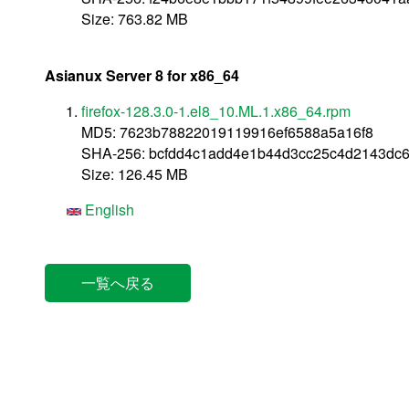
Size: 763.82 MB
Asianux Server 8 for x86_64
firefox-128.3.0-1.el8_10.ML.1.x86_64.rpm
MD5: 7623b78822019119916ef6588a5a16f8
SHA-256: bcfdd4c1add4e1b44d3cc25c4d2143dc
Size: 126.45 MB
English
一覧へ戻る