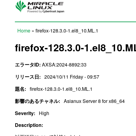
Skip to main content
Home
» firefox-128.3.0-1.el8_10.ML.1
You are here
firefox-128.3.0-1.el8_10.M
エラータID:
AXSA:2024-8892:33
リリース日:
2024/10/11 Friday - 09:57
題名:
firefox-128.3.0-1.el8_10.ML.1
影響のあるチャネル:
Asianux Server 8 for x86_64
Severity:
High
Description: