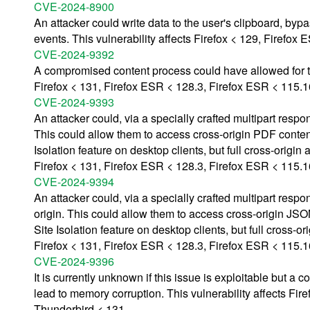
CVE-2024-8900
An attacker could write data to the user's clipboard, byp
events. This vulnerability affects Firefox < 129, Firefox
CVE-2024-9392
A compromised content process could have allowed for the 
Firefox < 131, Firefox ESR < 128.3, Firefox ESR < 115.1
CVE-2024-9393
An attacker could, via a specially crafted multipart respon
This could allow them to access cross-origin PDF content
Isolation feature on desktop clients, but full cross-origin
Firefox < 131, Firefox ESR < 128.3, Firefox ESR < 115.1
CVE-2024-9394
An attacker could, via a specially crafted multipart respo
origin. This could allow them to access cross-origin JSO
Site Isolation feature on desktop clients, but full cross-o
Firefox < 131, Firefox ESR < 128.3, Firefox ESR < 115.1
CVE-2024-9396
It is currently unknown if this issue is exploitable but a 
lead to memory corruption. This vulnerability affects Fi
Thunderbird < 131.