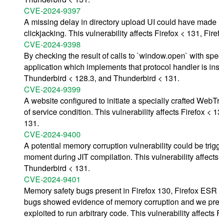
CVE-2024-9397
A missing delay in directory upload UI could have made it 
clickjacking. This vulnerability affects Firefox < 131, F
CVE-2024-9398
By checking the result of calls to `window.open` with spec
application which implements that protocol handler is inst
Thunderbird < 128.3, and Thunderbird < 131.
CVE-2024-9399
A website configured to initiate a specially crafted WebT
of service condition. This vulnerability affects Firefox 
131.
CVE-2024-9400
A potential memory corruption vulnerability could be trigg
moment during JIT compilation. This vulnerability affect
Thunderbird < 131.
CVE-2024-9401
Memory safety bugs present in Firefox 130, Firefox ESR
bugs showed evidence of memory corruption and we pres
exploited to run arbitrary code. This vulnerability affect