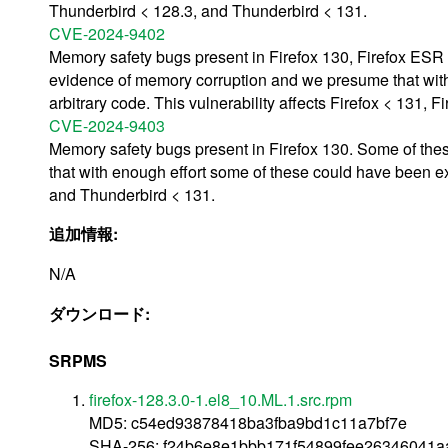
Thunderbird < 128.3, and Thunderbird < 131.
CVE-2024-9402
Memory safety bugs present in Firefox 130, Firefox ES
evidence of memory corruption and we presume that with
arbitrary code. This vulnerability affects Firefox < 131,
CVE-2024-9403
Memory safety bugs present in Firefox 130. Some of t
that with enough effort some of these could have been expl
and Thunderbird < 131.
追加情報:
N/A
ダウンロード:
SRPMS
firefox-128.3.0-1.el8_10.ML.1.src.rpm
MD5: c54ed93878418ba3fba9bd1c11a7bf7e
SHA-256: f24b6e8e1bbb171f54899fee26346041