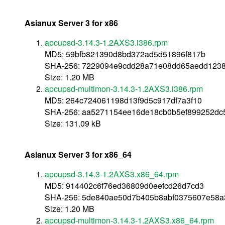
Asianux Server 3 for x86
apcupsd-3.14.3-1.2AXS3.i386.rpm
MD5: 59bfb821390d8bd372ad5d51896f817b
SHA-256: 7229094e9cdd28a71e08dd65aedd123
Size: 1.20 MB
apcupsd-multimon-3.14.3-1.2AXS3.i386.rpm
MD5: 264c724061198d13f9d5c917df7a3f10
SHA-256: aa5271154ee16de18cb0b5ef899252dc
Size: 131.09 kB
Asianux Server 3 for x86_64
apcupsd-3.14.3-1.2AXS3.x86_64.rpm
MD5: 914402c6f76ed36809d0eefcd26d7cd3
SHA-256: 5de840ae50d7b405b8abf0375607e58a
Size: 1.20 MB
apcupsd-multimon-3.14.3-1.2AXS3.x86_64.rpm