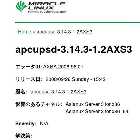
Skip to main content
Home
» apcupsd-3.14.3-1.2AXS3
You are here
apcupsd-3.14.3-1.2AXS3
エラータID:
AXBA:2008-96:01
リリース日:
2008/09/28 Sunday - 15:42
題名:
apcupsd-3.14.3-1.2AXS3
影響のあるチャネル:
Asianux Server 3 for x86
Asianux Server 3 for x86_64
Severity:
N/A
解決策: