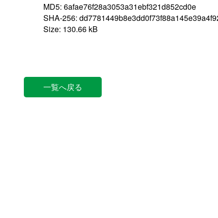
MD5: 6afae76f28a3053a31ebf321d852cd0e
SHA-256: dd7781449b8e3dd0f73f88a145e39a4f9
Size: 130.66 kB
一覧へ戻る