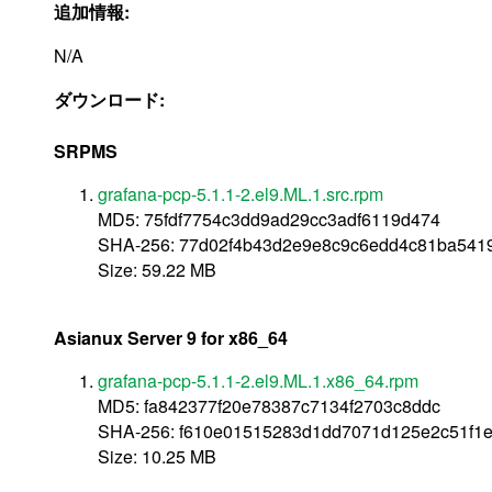
追加情報:
N/A
ダウンロード:
SRPMS
grafana-pcp-5.1.1-2.el9.ML.1.src.rpm
MD5: 75fdf7754c3dd9ad29cc3adf6119d474
SHA-256: 77d02f4b43d2e9e8c9c6edd4c81ba541
Size: 59.22 MB
Asianux Server 9 for x86_64
grafana-pcp-5.1.1-2.el9.ML.1.x86_64.rpm
MD5: fa842377f20e78387c7134f2703c8ddc
SHA-256: f610e01515283d1dd7071d125e2c51f1
Size: 10.25 MB