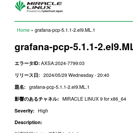
Skip to main content
Home
» grafana-pcp-5.1.1-2.el9.ML.1
You are here
grafana-pcp-5.1.1-2.el9.M
エラータID:
AXSA:2024-7799:03
リリース日:
2024/05/29 Wednesday - 20:40
題名:
grafana-pcp-5.1.1-2.el9.ML.1
影響のあるチャネル:
MIRACLE LINUX 9 for x86_64
Severity:
High
Description: