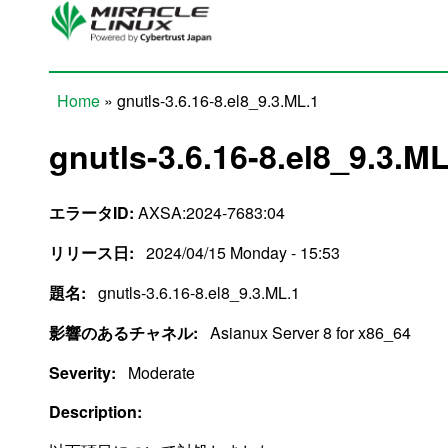
Skip to main content
Home
» gnutls-3.6.16-8.el8_9.3.ML.1
You are here
gnutls-3.6.16-8.el8_9.3.ML
エラータID:
AXSA:2024-7683:04
リリース日:
2024/04/15 Monday - 15:53
題名:
gnutls-3.6.16-8.el8_9.3.ML.1
影響のあるチャネル:
Asianux Server 8 for x86_64
Severity:
Moderate
Description: