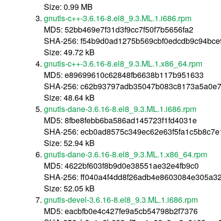
Size: 0.99 MB
gnutls-c++-3.6.16-8.el8_9.3.ML.1.i686.rpm
MD5: 52bb469e7f31d3f9cc7f50f7b5656fa2
SHA-256: f54b9d0ad1275b569cbf0edcdb9c94bc
Size: 49.72 kB
gnutls-c++-3.6.16-8.el8_9.3.ML.1.x86_64.rpm
MD5: e89699610c62848fb6638b117b951633
SHA-256: c62b93797adb35047b083c8173a5a0e7
Size: 48.64 kB
gnutls-dane-3.6.16-8.el8_9.3.ML.1.i686.rpm
MD5: 8fbe8febb6ba586ad145723f1fd4031e
SHA-256: ecb0ad8575c349ec62e63f5fa1c5b8c7
Size: 52.94 kB
gnutls-dane-3.6.16-8.el8_9.3.ML.1.x86_64.rpm
MD5: 4622bf603f8b9d0e38551ae32e4fb9c0
SHA-256: ff040a4f4dd8f26adb4e8603084e305a3
Size: 52.05 kB
gnutls-devel-3.6.16-8.el8_9.3.ML.1.i686.rpm
MD5: eacbfb0e4c427fe9a5cb54798b2f7376