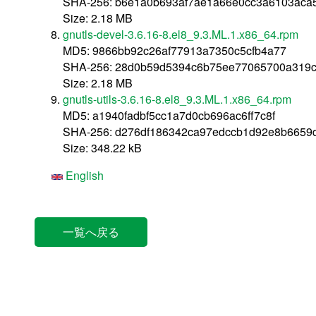
SHA-256: b6e1a0b693af7ae1a66e0cc3a6103aca
Size: 2.18 MB
gnutls-devel-3.6.16-8.el8_9.3.ML.1.x86_64.rpm
MD5: 9866bb92c26af77913a7350c5cfb4a77
SHA-256: 28d0b59d5394c6b75ee77065700a319
Size: 2.18 MB
gnutls-utils-3.6.16-8.el8_9.3.ML.1.x86_64.rpm
MD5: a1940fadbf5cc1a7d0cb696ac6ff7c8f
SHA-256: d276df186342ca97edccb1d92e8b665
Size: 348.22 kB
English
一覧へ戻る