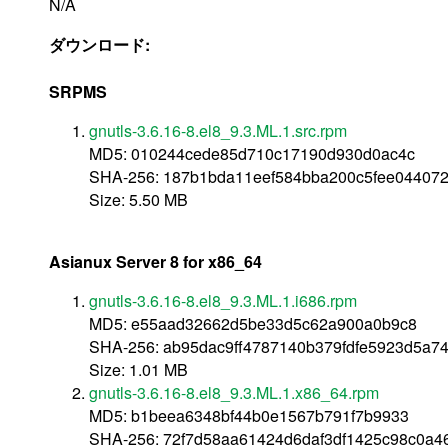
N/A
ダウンロード:
SRPMS
gnutls-3.6.16-8.el8_9.3.ML.1.src.rpm
MD5: 010244cede85d710c17190d930d0ac4c
SHA-256: 187b1bda11eef584bba200c5fee044072
Size: 5.50 MB
Asianux Server 8 for x86_64
gnutls-3.6.16-8.el8_9.3.ML.1.i686.rpm
MD5: e55aad32662d5be33d5c62a900a0b9c8
SHA-256: ab95dac9ff4787140b379fdfe5923d5a7
Size: 1.01 MB
gnutls-3.6.16-8.el8_9.3.ML.1.x86_64.rpm
MD5: b1beea6348bf44b0e1567b791f7b9933
SHA-256: 72f7d58aa61424d6daf3df1425c98c0a4