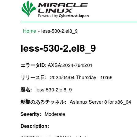
Skip to main content
Home
» less-530-2.el8_9
You are here
less-530-2.el8_9
エラータID:
AXSA:2024-7645:01
リリース日:
2024/04/04 Thursday - 10:56
題名:
less-530-2.el8_9
影響のあるチャネル:
Asianux Server 8 for x86_64
Severity:
Moderate
Description: