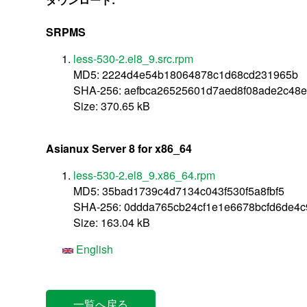
SRPMS
less-530-2.el8_9.src.rpm
MD5: 2224d4e54b18064878c1d68cd231965b
SHA-256: aefbca26525601d7aed8f08ade2c48
Size: 370.65 kB
Asianux Server 8 for x86_64
less-530-2.el8_9.x86_64.rpm
MD5: 35bad1739c4d7134c043f530f5a8fbf5
SHA-256: 0ddda765cb24cf1e1e6678bcfd6de4c
Size: 163.04 kB
English
一覧へ戻る