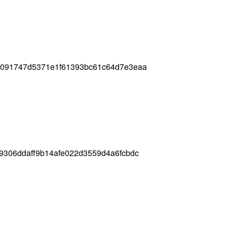
e091747d5371e1f61393bc61c64d7e3eaa
9306ddaff9b14afe022d3559d4a6fcbdc