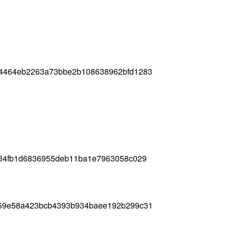
f4464eb2263a73bbe2b108638962bfd1283
934fb1d6836955deb11ba1e7963058c029
259e58a423bcb4393b934baee192b299c31