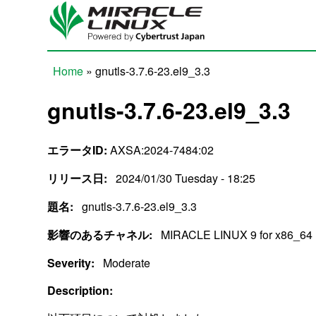
Skip to main content
Home
» gnutls-3.7.6-23.el9_3.3
You are here
gnutls-3.7.6-23.el9_3.3
エラータID:
AXSA:2024-7484:02
リリース日:
2024/01/30 Tuesday - 18:25
題名:
gnutls-3.7.6-23.el9_3.3
影響のあるチャネル:
MIRACLE LINUX 9 for x86_64
Severity:
Moderate
Description: