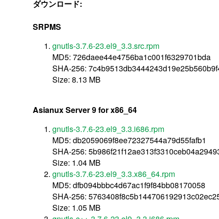
ダウンロード:
SRPMS
gnutls-3.7.6-23.el9_3.3.src.rpm
MD5: 726daee44e4756ba1c001f6329701bda
SHA-256: 7c4b9513db3444243d19e25b560b9
Size: 8.13 MB
Asianux Server 9 for x86_64
gnutls-3.7.6-23.el9_3.3.i686.rpm
MD5: db2059069f8ee72327544a79d55fafb1
SHA-256: 5b986f21f12ae313f3310ceb04a294
Size: 1.04 MB
gnutls-3.7.6-23.el9_3.3.x86_64.rpm
MD5: dfb094bbbc4d67ac1f9f84bb08170058
SHA-256: 5763408f8c5b144706192913c02ec
Size: 1.05 MB
gnutls-c++-3.7.6-23.el9_3.3.i686.rpm