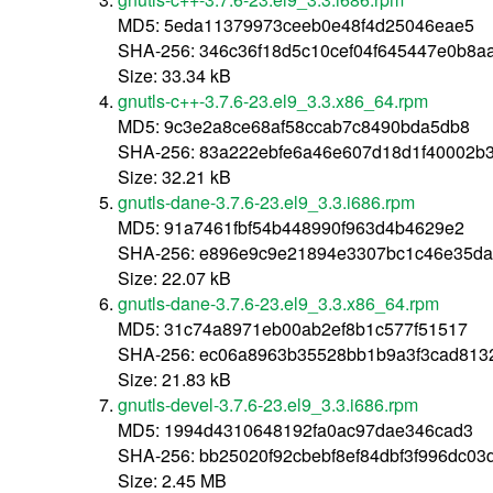
MD5: 5eda11379973ceeb0e48f4d25046eae5
SHA-256: 346c36f18d5c10cef04f645447e0b8a
Size: 33.34 kB
gnutls-c++-3.7.6-23.el9_3.3.x86_64.rpm
MD5: 9c3e2a8ce68af58ccab7c8490bda5db8
SHA-256: 83a222ebfe6a46e607d18d1f40002b
Size: 32.21 kB
gnutls-dane-3.7.6-23.el9_3.3.i686.rpm
MD5: 91a7461fbf54b448990f963d4b4629e2
SHA-256: e896e9c9e21894e3307bc1c46e35da
Size: 22.07 kB
gnutls-dane-3.7.6-23.el9_3.3.x86_64.rpm
MD5: 31c74a8971eb00ab2ef8b1c577f51517
SHA-256: ec06a8963b35528bb1b9a3f3cad813
Size: 21.83 kB
gnutls-devel-3.7.6-23.el9_3.3.i686.rpm
MD5: 1994d4310648192fa0ac97dae346cad3
SHA-256: bb25020f92cbebf8ef84dbf3f996dc0
Size: 2.45 MB