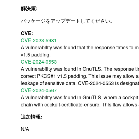
解決策:
パッケージをアップデートしてください。
CVE:
CVE-2023-5981
A vulnerability was found that the response times to
v1.5 padding.
CVE-2024-0553
A vulnerability was found in GnuTLS. The response ti
correct PKCS#1 v1.5 padding. This issue may allow a 
leakage of sensitive data. CVE-2024-0553 is designa
CVE-2024-0567
A vulnerability was found in GnuTLS, where a cockpit (w
chain with cockpit-certificate-ensure. This flaw allows 
追加情報:
N/A