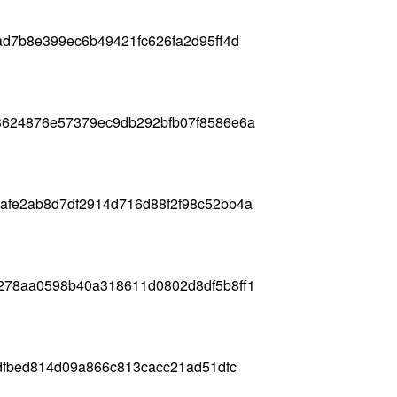
ad7b8e399ec6b49421fc626fa2d95ff4d
3624876e57379ec9db292bfb07f8586e6a
afe2ab8d7df2914d716d88f2f98c52bb4a
278aa0598b40a318611d0802d8df5b8ff1
3dfbed814d09a866c813cacc21ad51dfc