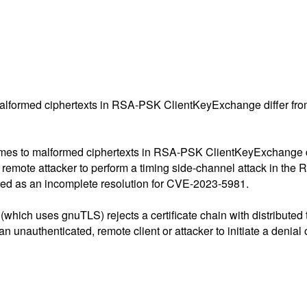
 malformed ciphertexts in RSA-PSK ClientKeyExchange differ fro
mes to malformed ciphertexts in RSA-PSK ClientKeyExchange dif
remote attacker to perform a timing side-channel attack in the 
ted as an incomplete resolution for CVE-2023-5981.
hich uses gnuTLS) rejects a certificate chain with distributed t
an unauthenticated, remote client or attacker to initiate a denial 