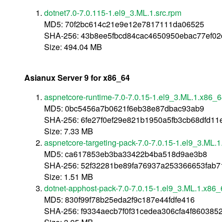
dotnet7.0-7.0.115-1.el9_3.ML.1.src.rpm
MD5: 70f2bc614c21e9e12e7817111da06525
SHA-256: 43b8ee5fbcd84cac4650950ebac77ef0
Size: 494.04 MB
Asianux Server 9 for x86_64
aspnetcore-runtime-7.0-7.0.15-1.el9_3.ML.1.x86_
MD5: 0bc5456a7b0621f6eb38e87dbac93ab9
SHA-256: 6fe27f0ef29e821b1950a5fb3cb68dfd11
Size: 7.33 MB
aspnetcore-targeting-pack-7.0-7.0.15-1.el9_3.ML.
MD5: ca617853eb3ba33422b4ba518d9ae3b8
SHA-256: 52f32281be89fa76937a253366653fab
Size: 1.51 MB
dotnet-apphost-pack-7.0-7.0.15-1.el9_3.ML.1.x86
MD5: 830f99f78b25eda2f9c187e44fdfe416
SHA-256: f9334aecb7f0f31cedea306cfa4f860385