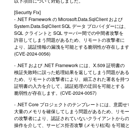
以下項目について対処しました。
[Security Fix]
- .NET Framework の Microsoft.Data.SqlClient および
System.Data.SqlClient SQL データ プロバイダーには、
SQL クライントと SQL サーバー間での中間者攻撃を
許容してしまう問題があるため、リモートの攻撃者に
より、認証情報の漏洩を可能とする脆弱性が存在しま
(CVE-2024-0056)
- .NET および .NET Framework には、X.509 証明書の
検証失敗時に誤った処理結果を返してしまう問題があ
ため、リモートの攻撃者により、細工された署名を持
証明書の入力を介して、認証処理の迂回を可能とする
脆弱性が存在します。(CVE-2024-0057)
- .NET Core プロジェクトのテンプレートには、意図せ
大量のメモリを確保してしまう問題があるため、リモ
の攻撃者により、認証されていないクライアントから
操作を介して、サービス拒否攻撃 (メモリ枯渇) を可能