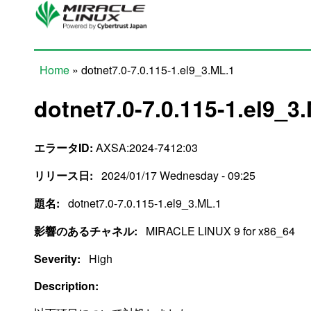
Skip to main content
Home
» dotnet7.0-7.0.115-1.el9_3.ML.1
You are here
dotnet7.0-7.0.115-1.el9_3
エラータID:
AXSA:2024-7412:03
リリース日:
2024/01/17 Wednesday - 09:25
題名:
dotnet7.0-7.0.115-1.el9_3.ML.1
影響のあるチャネル:
MIRACLE LINUX 9 for x86_64
Severity:
High
Description: