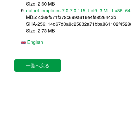
Size: 2.60 MB
dotnet-templates-7.0-7.0.115-1.el9_3.ML.1.x86_64
MD5: cd68f571f378c699a616e4fe8f26443b
SHA-256: 14d67d0a8c25832a71bba861102f4528
Size: 2.73 MB
English
一覧へ戻る