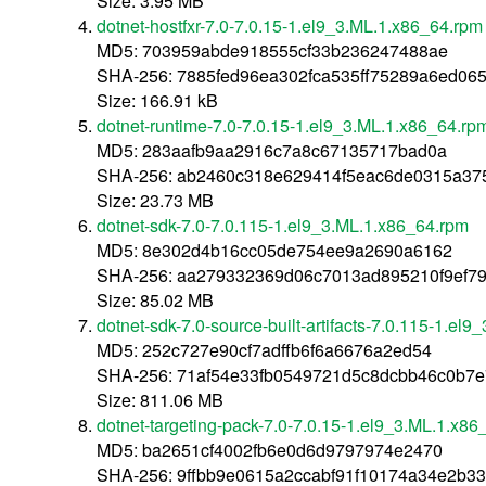
Size: 3.95 MB
dotnet-hostfxr-7.0-7.0.15-1.el9_3.ML.1.x86_64.rpm
MD5: 703959abde918555cf33b236247488ae
SHA-256: 7885fed96ea302fca535ff75289a6ed065
Size: 166.91 kB
dotnet-runtime-7.0-7.0.15-1.el9_3.ML.1.x86_64.rp
MD5: 283aafb9aa2916c7a8c67135717bad0a
SHA-256: ab2460c318e629414f5eac6de0315a37
Size: 23.73 MB
dotnet-sdk-7.0-7.0.115-1.el9_3.ML.1.x86_64.rpm
MD5: 8e302d4b16cc05de754ee9a2690a6162
SHA-256: aa279332369d06c7013ad895210f9ef79
Size: 85.02 MB
dotnet-sdk-7.0-source-built-artifacts-7.0.115-1.el
MD5: 252c727e90cf7adffb6f6a6676a2ed54
SHA-256: 71af54e33fb0549721d5c8dcbb46c0b7
Size: 811.06 MB
dotnet-targeting-pack-7.0-7.0.15-1.el9_3.ML.1.x86
MD5: ba2651cf4002fb6e0d6d9797974e2470
SHA-256: 9ffbb9e0615a2ccabf91f10174a34e2b3