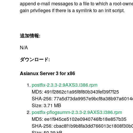
append e-mail messages to a file to which a root-owne
gain privileges if there is a symlink to an init script.
追加情報:
N/A
ダウンロード:
Asianux Server 3 for x86
postfix-2.3.3-2.9AXS3.i386.rpm
MD5: 491f2862c1a95f8f80b343fef39f7f25
SHA-256: 77a5d73da9957e9bcf8a38b97a6014
Size: 3.71 MB
postfix-pflogsumm-2.3.3-2.9AXS3.i386.rpm
MD5: ee1f945ce5102e0940746fb18e857b35
SHA-256: cbac8f1b9b8fa3dd766013c1808f30b
Size: 50.39 kB