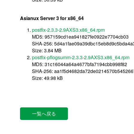
Asianux Server 3 for x86_64
postfix-2.3.3-2.9AXS3.x86_64.rpm
MD5: 957159cd1ea941827fe0922e7704cb03
SHA-256: 5d4a1fae09a39dbc15eb8d9c5bda4a
Size: 3.84 MB
postfix-pflogsumm-2.3.3-2.9AXS3.x86_64.rpm
MD5: 31c16044a64a4677bfa7194cbb998f82
SHA-256: aa1f5d4682da72de0214570b545266
Size: 49.98 kB
一覧へ戻る