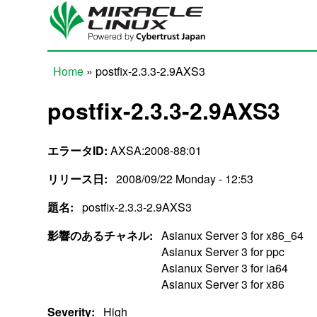
Skip to main content
Home
» postfix-2.3.3-2.9AXS3
You are here
postfix-2.3.3-2.9AXS3
エラータID:
AXSA:2008-88:01
リリース日:
2008/09/22 Monday - 12:53
題名:
postfix-2.3.3-2.9AXS3
影響のあるチャネル:
Asianux Server 3 for x86_64
Asianux Server 3 for ppc
Asianux Server 3 for ia64
Asianux Server 3 for x86
Severity:
High