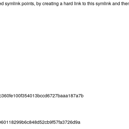
d symlink points, by creating a hard link to this symlink and t
c360fe100f354013bccd6727baaa187a7b
060118299b6c848d52cb9f57fa3726d9a