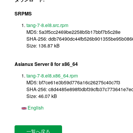
SRPMS
tang-7-8.el8.src.rpm
MD5: 5a3f5cc2469be2258b5b17bbf7b5c28e
SHA-256: ddb76490dc44fb526b901355be95b086
Size: 136.87 kB
Asianux Server 8 for x86_64
tang-7-8.el8.x86_64.rpm
MD5: bf7ce61e3b59d776a16c26275c40c7f3
SHA-256: c8d4485e898f0dbf39cfb37c773641e7e
Size: 46.07 kB
English
一覧へ戻る