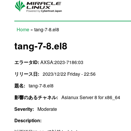
Skip to main content
Home
» tang-7-8.el8
You are here
tang-7-8.el8
エラータID:
AXSA:2023-7186:03
リリース日:
2023/12/22 Friday - 22:56
題名:
tang-7-8.el8
影響のあるチャネル:
Asianux Server 8 for x86_64
Severity:
Moderate
Description: