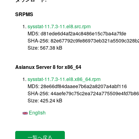
SRPMS
sysstat-11.7.3-11.el8.src.rpm
MD5: d81ede6d4af2a4c8486e15c7ba4a7fde
SHA-256: 82e67792c9fe86973eb321a5509c328b
Size: 567.38 kB
Asianux Server 8 for x86_64
sysstat-11.7.3-11.el8.x86_64.rpm
MD5: 28e66df84daaee7b6a2a8207a4abf116
SHA-256: 44aefe79c75c2ea724a775509e4fd7b8
Size: 425.24 kB
English
一覧へ戻る