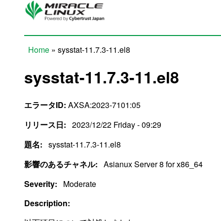
Skip to main content
Home
» sysstat-11.7.3-11.el8
You are here
sysstat-11.7.3-11.el8
エラータID:
AXSA:2023-7101:05
リリース日:
2023/12/22 Friday - 09:29
題名:
sysstat-11.7.3-11.el8
影響のあるチャネル:
Asianux Server 8 for x86_64
Severity:
Moderate
Description: