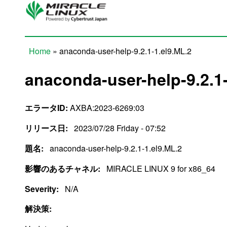
Skip to main content
Home
» anaconda-user-help-9.2.1-1.el9.ML.2
You are here
anaconda-user-help-9.2.1-
エラータID:
AXBA:2023-6269:03
リリース日:
2023/07/28 Friday - 07:52
題名:
anaconda-user-help-9.2.1-1.el9.ML.2
影響のあるチャネル:
MIRACLE LINUX 9 for x86_64
Severity:
N/A
解決策: