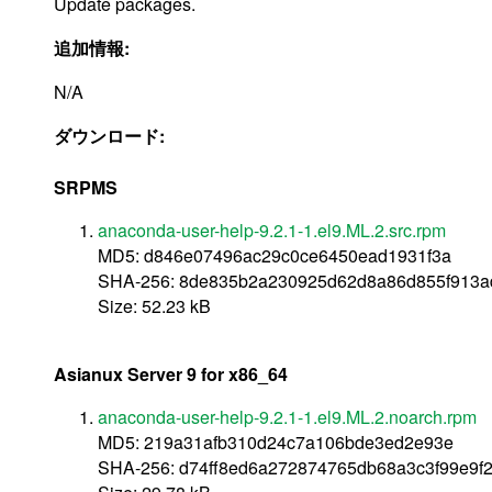
Update packages.
追加情報:
N/A
ダウンロード:
SRPMS
anaconda-user-help-9.2.1-1.el9.ML.2.src.rpm
MD5: d846e07496ac29c0ce6450ead1931f3a
SHA-256: 8de835b2a230925d62d8a86d855f913ad
Size: 52.23 kB
Asianux Server 9 for x86_64
anaconda-user-help-9.2.1-1.el9.ML.2.noarch.rpm
MD5: 219a31afb310d24c7a106bde3ed2e93e
SHA-256: d74ff8ed6a272874765db68a3c3f99e9f