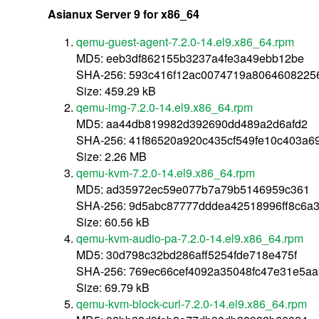
Asianux Server 9 for x86_64
qemu-guest-agent-7.2.0-14.el9.x86_64.rpm
MD5: eeb3df862155b3237a4fe3a49ebb12be
SHA-256: 593c416f12ac0074719a8064608225
Size: 459.29 kB
qemu-img-7.2.0-14.el9.x86_64.rpm
MD5: aa44db819982d392690dd489a2d6afd2
SHA-256: 41f86520a920c435cf549fe10c403a
Size: 2.26 MB
qemu-kvm-7.2.0-14.el9.x86_64.rpm
MD5: ad35972ec59e077b7a79b5146959c361
SHA-256: 9d5abc87777dddea42518996ff8c6a
Size: 60.56 kB
qemu-kvm-audio-pa-7.2.0-14.el9.x86_64.rpm
MD5: 30d798c32bd286aff5254fde718e475f
SHA-256: 769ec66cef4092a35048fc47e31e5aa
Size: 69.79 kB
qemu-kvm-block-curl-7.2.0-14.el9.x86_64.rpm