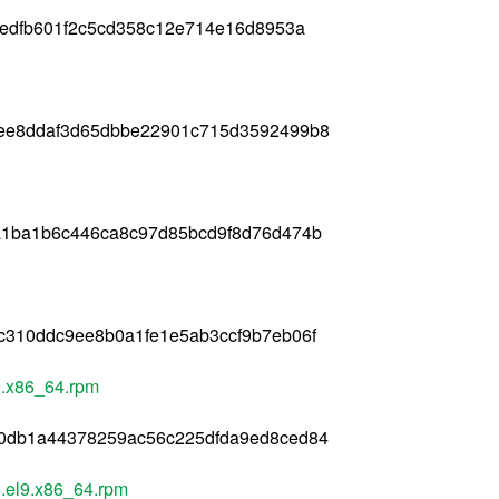
1edfb601f2c5cd358c12e714e16d8953a
ee8ddaf3d65dbbe22901c715d3592499b8
a1ba1b6c446ca8c97d85bcd9f8d76d474b
c310ddc9ee8b0a1fe1e5ab3ccf9b7eb06f
l9.x86_64.rpm
0db1a44378259ac56c225dfda9ed8ced84
4.el9.x86_64.rpm