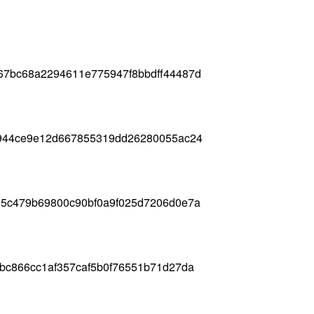
67bc68a2294611e775947f8bbdff44487d
6944ce9e12d667855319dd26280055ac24
35c479b69800c90bf0a9f025d7206d0e7a
bc866cc1af357caf5b0f76551b71d27da