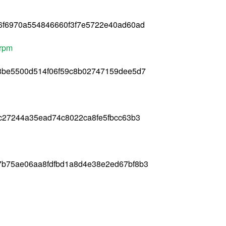
6f6970a554846660f3f7e5722e40ad60ad
.rpm
8be5500d514f06f59c8b02747159dee5d7
c27244a35ead74c8022ca8fe5fbcc63b3
b75ae06aa8fdfbd1a8d4e38e2ed67bf8b3