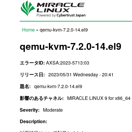
Skip to main content
Home
» qemu-kvm-7.2.0-14.el9
You are here
qemu-kvm-7.2.0-14.el9
エラータID:
AXSA:2023-5713:03
リリース日:
2023/05/31 Wednesday - 20:41
題名:
qemu-kvm-7.2.0-14.el9
影響のあるチャネル:
MIRACLE LINUX 9 for x86_64
Severity:
Moderate
Description: