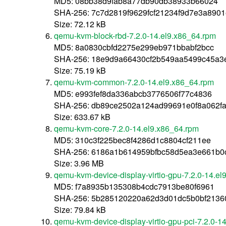
MD5: 08bb38d9fab8a77db90db38933b66024
SHA-256: 7c7d2819f9629fcf21234f9d7e3a890
Size: 72.12 kB
qemu-kvm-block-rbd-7.2.0-14.el9.x86_64.rpm
MD5: 8a0830cbfd2275e299eb971bbabf2bcc
SHA-256: 18e9d9a66430cf2b549aa5499c45a3
Size: 75.19 kB
qemu-kvm-common-7.2.0-14.el9.x86_64.rpm
MD5: e993fef8da336abcb3776506f77c4836
SHA-256: db89ce2502a124ad99691e0f8a062f
Size: 633.67 kB
qemu-kvm-core-7.2.0-14.el9.x86_64.rpm
MD5: 310c3f225bec8f4286d1c8804cf211ee
SHA-256: 6186a1b614959bfbc58d5ea3e661b0
Size: 3.96 MB
qemu-kvm-device-display-virtio-gpu-7.2.0-14.e
MD5: f7a8935b135308b4cdc7913be80f6961
SHA-256: 5b285120220a62d3d01dc5b0bf2136
Size: 79.84 kB
qemu-kvm-device-display-virtio-gpu-pci-7.2.0-1