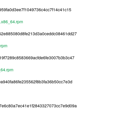
959fa0d3ee7f1049736c4cc7f14c41c15
9.x86_64.rpm
62e885080d8fe213d3a0ceddc08461dd27
.rpm
19f7289c8583669acfde6fe3007b3b3c47
_64.rpm
a940fa86fe235562f8b3fa36b50cc7e3d
7e6c80a7ec41e1f2843327073cc7e9d09a