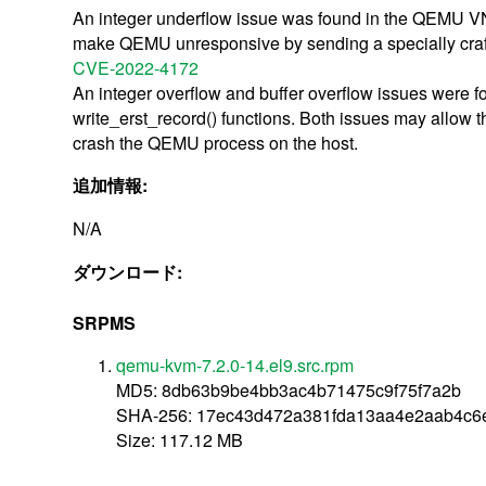
An integer underflow issue was found in the QEMU VNC
make QEMU unresponsive by sending a specially crafte
CVE-2022-4172
An integer overflow and buffer overflow issues were 
write_erst_record() functions. Both issues may allow 
crash the QEMU process on the host.
追加情報:
N/A
ダウンロード:
SRPMS
qemu-kvm-7.2.0-14.el9.src.rpm
MD5: 8db63b9be4bb3ac4b71475c9f75f7a2b
SHA-256: 17ec43d472a381fda13aa4e2aab4c6
Size: 117.12 MB