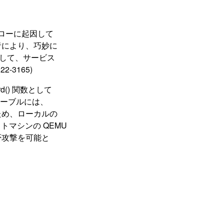
フローに起因して
者により、巧妙に
介して、サービス
-3165)
ecord() 関数として
テーブルには、
ため、ローカルの
トマシンの QEMU
否攻撃を可能と