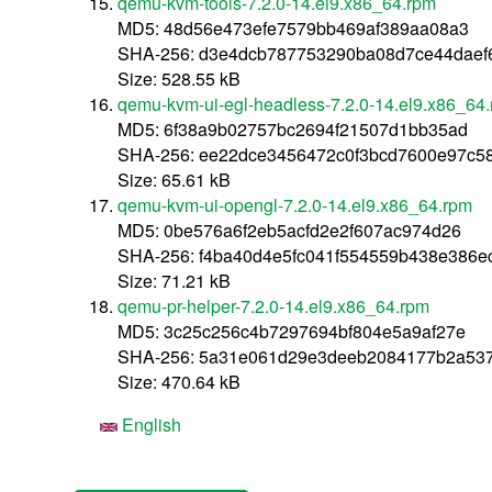
qemu-kvm-tools-7.2.0-14.el9.x86_64.rpm
MD5: 48d56e473efe7579bb469af389aa08a3
SHA-256: d3e4dcb787753290ba08d7ce44daef
Size: 528.55 kB
qemu-kvm-ui-egl-headless-7.2.0-14.el9.x86_64
MD5: 6f38a9b02757bc2694f21507d1bb35ad
SHA-256: ee22dce3456472c0f3bcd7600e97c5
Size: 65.61 kB
qemu-kvm-ui-opengl-7.2.0-14.el9.x86_64.rpm
MD5: 0be576a6f2eb5acfd2e2f607ac974d26
SHA-256: f4ba40d4e5fc041f554559b438e386e
Size: 71.21 kB
qemu-pr-helper-7.2.0-14.el9.x86_64.rpm
MD5: 3c25c256c4b7297694bf804e5a9af27e
SHA-256: 5a31e061d29e3deeb2084177b2a537
Size: 470.64 kB
English