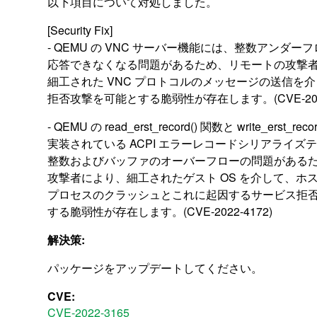
以下項目について対処しました。
[Security Fix]
- QEMU の VNC サーバー機能には、整数アンダー
応答できなくなる問題があるため、リモートの攻撃
細工された VNC プロトコルのメッセージの送信を
拒否攻撃を可能とする脆弱性が存在します。(CVE-2022
- QEMU の read_erst_record() 関数と write_erst_r
実装されている ACPI エラーレコードシリアライズ
整数およびバッファのオーバーフローの問題がある
攻撃者により、細工されたゲスト OS を介して、ホス
プロセスのクラッシュとこれに起因するサービス拒
する脆弱性が存在します。(CVE-2022-4172)
解決策:
パッケージをアップデートしてください。
CVE:
CVE-2022-3165