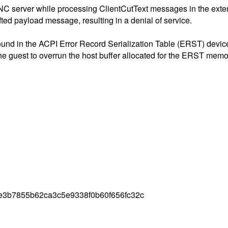
 server while processing ClientCutText messages in the extende
d payload message, resulting in a denial of service.
found in the ACPI Error Record Serialization Table (ERST) devi
the guest to overrun the host buffer allocated for the ERST memo
e3b7855b62ca3c5e9338f0b60f656fc32c