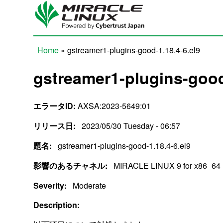
Skip to main content
Home
» gstreamer1-plugins-good-1.18.4-6.el9
You are here
gstreamer1-plugins-good
エラータID:
AXSA:2023-5649:01
リリース日:
2023/05/30 Tuesday - 06:57
題名:
gstreamer1-plugins-good-1.18.4-6.el9
影響のあるチャネル:
MIRACLE LINUX 9 for x86_64
Severity:
Moderate
Description: