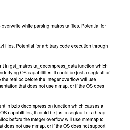
rwrite while parsing matroska files. Potential for
files. Potential for arbitrary code execution through
ent in gst_matroska_decompress_data function which
rlying OS capabilities, it could be just a segfault or
the realloc before the integer overflow will use
ementation that does not use mmap, or if the OS does
ent in bzip decompression function which causes a
 capabilities, it could be just a segfault or a heap
alloc before the integer overflow will use mremap to
that does not use mmap, or if the OS does not support