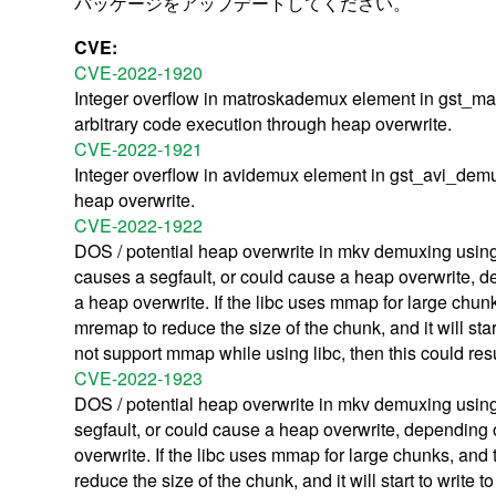
パッケージをアップデートしてください。
CVE:
CVE-2022-1920
Integer overflow in matroskademux element in gst_ma
arbitrary code execution through heap overwrite.
CVE-2022-1921
Integer overflow in avidemux element in gst_avi_demux_
heap overwrite.
CVE-2022-1922
DOS / potential heap overwrite in mkv demuxing usin
causes a segfault, or could cause a heap overwrite, de
a heap overwrite. If the libc uses mmap for large chunk
mremap to reduce the size of the chunk, and it will st
not support mmap while using libc, then this could resu
CVE-2022-1923
DOS / potential heap overwrite in mkv demuxing usin
segfault, or could cause a heap overwrite, depending o
overwrite. If the libc uses mmap for large chunks, and
reduce the size of the chunk, and it will start to wri