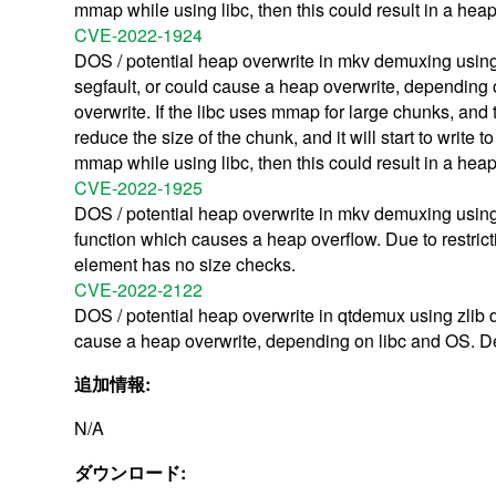
mmap while using libc, then this could result in a heap
CVE-2022-1924
DOS / potential heap overwrite in mkv demuxing usin
segfault, or could cause a heap overwrite, depending o
overwrite. If the libc uses mmap for large chunks, and
reduce the size of the chunk, and it will start to wri
mmap while using libc, then this could result in a heap
CVE-2022-1925
DOS / potential heap overwrite in mkv demuxing us
function which causes a heap overflow. Due to restri
element has no size checks.
CVE-2022-2122
DOS / potential heap overwrite in qtdemux using zlib 
cause a heap overwrite, depending on libc and OS. Depe
追加情報:
N/A
ダウンロード: