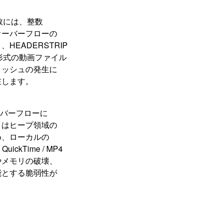
() 関数には、整数
オーバーフローの
EADERSTRIP
M 形式の動画ファイル
ラッシュの発生に
在します。
整数オーバーフローに
くはヒープ領域の
め、ローカルの
kTime / MP4
やメモリの破壊、
能とする脆弱性が