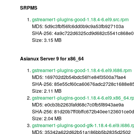
SRPMS
gstreamer1-plugins-good-1.18.4-6.el9.src.rpm
MD5: 5d9c3fbf56fc6dd0b9c9a53fb927103a
SHA-256: 4a9c722d6325cd9d682c5541c868e0
Size: 3.15 MB
Asianux Server 9 for x86_64
gstreamer1-plugins-good-1.18.4-6.el9.i686.rpm
MD5: 169702d2b54bdc56f1e84f3500a7fae4
SHA-256: 85e55cf60ca60676adc2728c1688e85
Size: 2.11 MB
gstreamer1-plugins-good-1.18.4-6.el9.x86_64.r
MD5: e0cb3b2263fafd68c7c0fb5f8943ae9a
SHA-256: 81d20b7ff0bffc672b40ee123601ce0
Size: 2.04 MB
gstreamer1-plugins-good-gtk-1.18.4-6.el9.i686.
MD5: 35342a622d62b51a186bb5b2835d2502