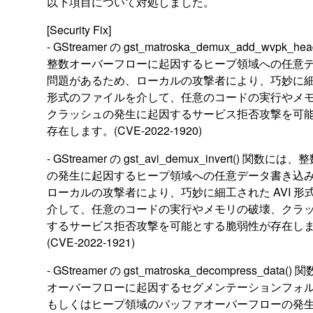
以下項目について対処しました。
[Security Fix]
- GStreamer の gst_matroska_demux_add_wvpk_
整数オーバーフローに起因するヒープ領域への任意
問題があるため、ローカルの攻撃者により、巧妙に細工され
形式のファイルを介して、任意のコードの実行やメ
クラッシュの発生に起因するサービス拒否攻撃を可
存在します。(CVE-2022-1920)
- GStreamer の gst_avi_demux_invert() 関
の発生に起因するヒープ領域への任意データ書き込
ローカルの攻撃者により、巧妙に細工された AVI 
介して、任意のコードの実行やメモリの破壊、クラ
するサービス拒否攻撃を可能とする脆弱性が存在し
(CVE-2022-1921)
- GStreamer の gst_matroska_decompress_data
オーバーフローに起因するセグメンテーションフォ
もしくはヒープ領域のバッファオーバーフローの発