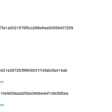
7fa1a2021576f5cc298e9aa93556407209
021e2872fcf9f909031f1bfab3fa414ab
pm
d10e9d36aad25be3666e4ef1cfe3fd5ea
rpm