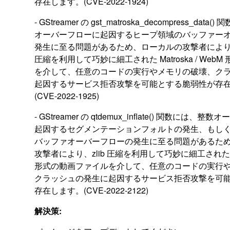
存在します。(CVE-2022-1924)
- GStreamer の gst_matroska_decompress_data
オーバーフローに起因するヒープ領域のバッファー
発生に至る問題があるため、ローカルの攻撃者により、H
圧縮を利用して巧妙に細工された Matroska / Web
を介して、任意のコードの実行やメモリの破壊、ク
起因するサービス拒否攻撃を可能とする脆弱性が存
(CVE-2022-1925)
- GStreamer の qtdemux_inflate() 関数には、
起因するセグメンテーションフォルトの発生、もし
バッファオーバーフローの発生に至る問題があるた
攻撃者により、zlib 圧縮を利用して巧妙に細工された Quic
形式の動画ファイルを介して、任意のコードの実行
クラッシュの発生に起因するサービス拒否攻撃を可
存在します。(CVE-2022-2122)
解決策: