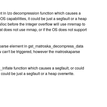
t in lzo decompression function which causes a
 capabilities, it could be just a segfault or a heap
alloc before the integer overflow will use mremap to
that does not use mmap, or if the OS does not support
aparse element in gst_matroska_decompress_data
w can't be triggered, however the matroskaparse
inflate function which causes a segfault, or could
could be just a segfault or a heap overwrite.