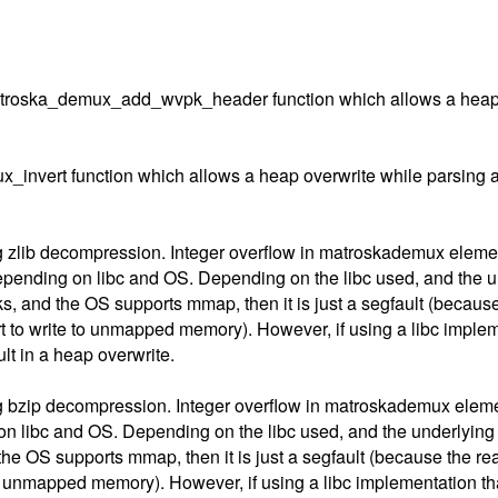
troska_demux_add_wvpk_header function which allows a heap ove
invert function which allows a heap overwrite while parsing avi 
g zlib decompression. Integer overflow in matroskademux elem
pending on libc and OS. Depending on the libc used, and the unde
s, and the OS supports mmap, then it is just a segfault (because 
art to write to unmapped memory). However, if using a libc impl
lt in a heap overwrite.
g bzip decompression. Integer overflow in matroskademux elem
n libc and OS. Depending on the libc used, and the underlying OS
 the OS supports mmap, then it is just a segfault (because the re
te to unmapped memory). However, if using a libc implementation 