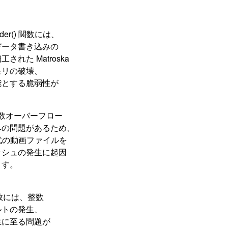
header() 関数には、
データ書き込みの
た Matroska
モリの破壊、
能とする脆弱性が
数には、整数オーバーフロー
みの問題があるため、
形式の動画ファイルを
ッシュの発生に起因
ます。
() 関数には、整数
ルトの発生、
生に至る問題が