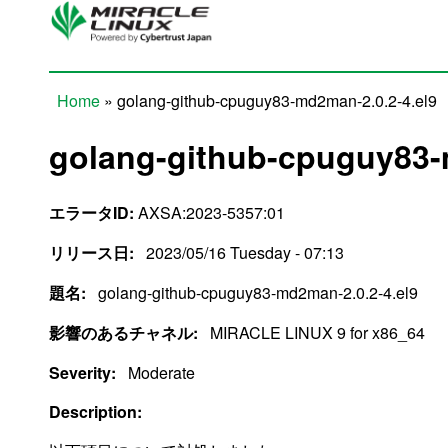
Skip to main content
Home
» golang-github-cpuguy83-md2man-2.0.2-4.el9
You are here
golang-github-cpuguy83-
エラータID:
AXSA:2023-5357:01
リリース日:
2023/05/16 Tuesday - 07:13
題名:
golang-github-cpuguy83-md2man-2.0.2-4.el9
影響のあるチャネル:
MIRACLE LINUX 9 for x86_64
Severity:
Moderate
Description: