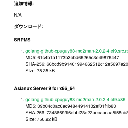
追加情報:
N/A
ダウンロード:
SRPMS
golang-github-cpuguy83-md2man-2.0.2-4.el9.src.
MD5: 61c4b1a1173b3ebd66265c3e49876447
SHA-256: 66bcd9b91401994662512c12e5697e2
Size: 75.35 kB
Asianux Server 9 for x86_64
golang-github-cpuguy83-md2man-2.0.2-4.el9.x86
MD5: 39b04c0ac6ac94844914132ef01f1b83
SHA-256: 73486693f6ebbf28e23aecaacaa5f58cb
Size: 750.92 kB