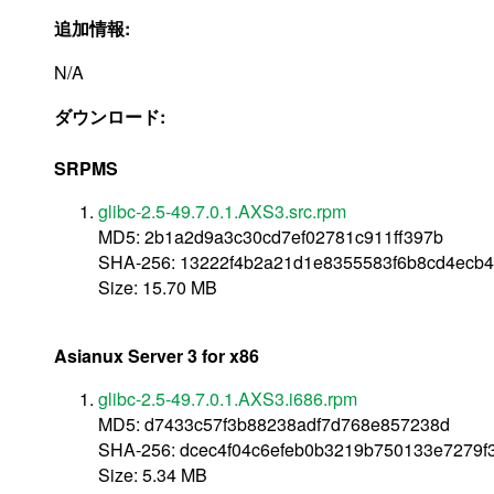
追加情報:
N/A
ダウンロード:
SRPMS
glibc-2.5-49.7.0.1.AXS3.src.rpm
MD5: 2b1a2d9a3c30cd7ef02781c911ff397b
SHA-256: 13222f4b2a21d1e8355583f6b8cd4ecb
Size: 15.70 MB
Asianux Server 3 for x86
glibc-2.5-49.7.0.1.AXS3.i686.rpm
MD5: d7433c57f3b88238adf7d768e857238d
SHA-256: dcec4f04c6efeb0b3219b750133e7279
Size: 5.34 MB