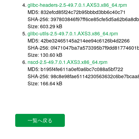
glibc-headers-2.5-49.7.0.1.AXS3.x86_64.rpm
MD5: 832efcd85f24c72b95bbbd3bb6c40c71
SHA-256: 397803846f97ff6ce85cfe5d5a62b6a8d
Size: 603.29 kB
glibc-utils-2.5-49.7.0.1.AXS3.x86_64.rpm
MD5: 42be32465145a214ee94c6126b4d2266
SHA-256: 0f471047ba7a573395b7f9dd81774601
Size: 130.60 kB
nscd-2.5-49.7.0.1.AXS3.x86_64.rpm
MD5: b195f4fe611a0ef0a6bc7c088a5bf722
SHA-256: 98c8e98fae5114230563632c6be7bcaa
Size: 166.64 kB
一覧へ戻る