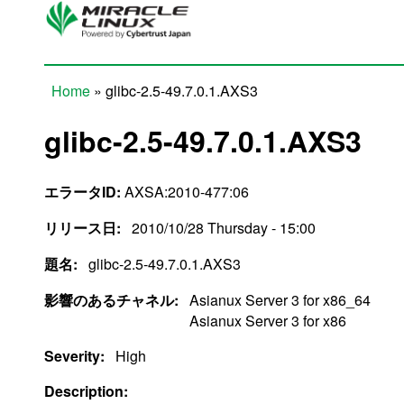
Skip to main content
Home
» glibc-2.5-49.7.0.1.AXS3
You are here
glibc-2.5-49.7.0.1.AXS3
エラータID:
AXSA:2010-477:06
リリース日:
2010/10/28 Thursday - 15:00
題名:
glibc-2.5-49.7.0.1.AXS3
影響のあるチャネル:
Asianux Server 3 for x86_64
Asianux Server 3 for x86
Severity:
High
Description: