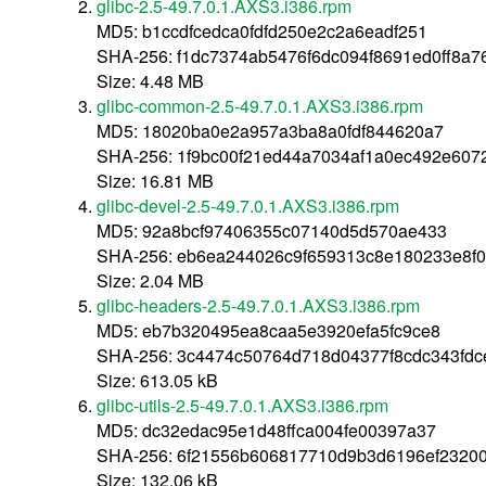
glibc-2.5-49.7.0.1.AXS3.i386.rpm
MD5: b1ccdfcedca0fdfd250e2c2a6eadf251
SHA-256: f1dc7374ab5476f6dc094f8691ed0ff8a
Size: 4.48 MB
glibc-common-2.5-49.7.0.1.AXS3.i386.rpm
MD5: 18020ba0e2a957a3ba8a0fdf844620a7
SHA-256: 1f9bc00f21ed44a7034af1a0ec492e60
Size: 16.81 MB
glibc-devel-2.5-49.7.0.1.AXS3.i386.rpm
MD5: 92a8bcf97406355c07140d5d570ae433
SHA-256: eb6ea244026c9f659313c8e180233e8f
Size: 2.04 MB
glibc-headers-2.5-49.7.0.1.AXS3.i386.rpm
MD5: eb7b320495ea8caa5e3920efa5fc9ce8
SHA-256: 3c4474c50764d718d04377f8cdc343fdc
Size: 613.05 kB
glibc-utils-2.5-49.7.0.1.AXS3.i386.rpm
MD5: dc32edac95e1d48ffca004fe00397a37
SHA-256: 6f21556b606817710d9b3d6196ef23200
Size: 132.06 kB