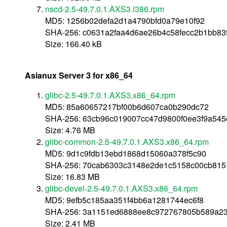
nscd-2.5-49.7.0.1.AXS3.i386.rpm
MD5: 1256b02defa2d1a4790bfd0a79e10f92
SHA-256: c0631a2faa4d6ae26b4c58fecc2b1bb83
Size: 166.40 kB
Asianux Server 3 for x86_64
glibc-2.5-49.7.0.1.AXS3.x86_64.rpm
MD5: 85a60657217bf00b6d607ca0b290dc72
SHA-256: 63cb96c019007cc47d9800f0ee3f9a54
Size: 4.76 MB
glibc-common-2.5-49.7.0.1.AXS3.x86_64.rpm
MD5: 9d1c9fdb13ebd1868d15060a378f5c90
SHA-256: 70cab6303c3148e2de1c5158c00cb81
Size: 16.83 MB
glibc-devel-2.5-49.7.0.1.AXS3.x86_64.rpm
MD5: 9efb5c185aa351f4bb6a1281744ec6f8
SHA-256: 3a1151ed6888ee8c972767805b589a2
Size: 2.41 MB