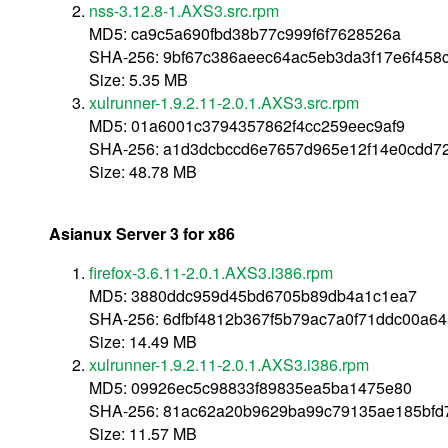
nss-3.12.8-1.AXS3.src.rpm
MD5: ca9c5a690fbd38b77c999f6f7628526a
SHA-256: 9bf67c386aeec64ac5eb3da3f17e6f458
Size: 5.35 MB
xulrunner-1.9.2.11-2.0.1.AXS3.src.rpm
MD5: 01a6001c3794357862f4cc259eec9af9
SHA-256: a1d3dcbccd6e7657d965e12f14e0cdd72
Size: 48.78 MB
Asianux Server 3 for x86
firefox-3.6.11-2.0.1.AXS3.i386.rpm
MD5: 3880ddc959d45bd6705b89db4a1c1ea7
SHA-256: 6dfbf4812b367f5b79ac7a0f71ddc00a64
Size: 14.49 MB
xulrunner-1.9.2.11-2.0.1.AXS3.i386.rpm
MD5: 09926ec5c98833f89835ea5ba1475e80
SHA-256: 81ac62a20b9629ba99c79135ae185bf
Size: 11.57 MB