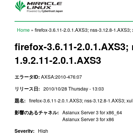
Skip to main content
Home
» firefox-3.6.11-2.0.1.AXS3; nss-3.12.8-1.AXS3;
You are here
firefox-3.6.11-2.0.1.AXS3;
1.9.2.11-2.0.1.AXS3
エラータID:
AXSA:2010-476:07
リリース日:
2010/10/28 Thursday - 13:03
題名:
firefox-3.6.11-2.0.1.AXS3; nss-3.12.8-1.AXS3; xu
影響のあるチャネル:
Asianux Server 3 for x86_64
Asianux Server 3 for x86
Severity:
High