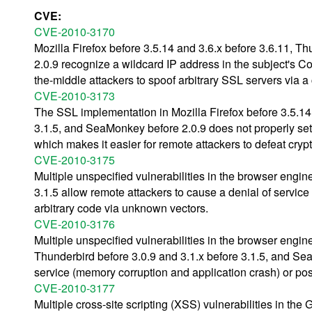
CVE:
CVE-2010-3170
Mozilla Firefox before 3.5.14 and 3.6.x before 3.6.11, T
2.0.9 recognize a wildcard IP address in the subject's C
the-middle attackers to spoof arbitrary SSL servers via a c
CVE-2010-3173
The SSL implementation in Mozilla Firefox before 3.5.14 
3.1.5, and SeaMonkey before 2.0.9 does not properly se
which makes it easier for remote attackers to defeat cryp
CVE-2010-3175
Multiple unspecified vulnerabilities in the browser engin
3.1.5 allow remote attackers to cause a denial of servic
arbitrary code via unknown vectors.
CVE-2010-3176
Multiple unspecified vulnerabilities in the browser engine
Thunderbird before 3.0.9 and 3.1.x before 3.1.5, and Se
service (memory corruption and application crash) or pos
CVE-2010-3177
Multiple cross-site scripting (XSS) vulnerabilities in the