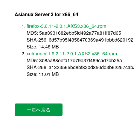
Asianux Server 3 for x86_64
firefox-3.6.11-2.0.1.AXS3.x86_64.rpm
MD5: 5ae3931682ebb5fd492a77a81ff87d65
SHA-256: 6d57b95f4358470369a491bbbd620192
Size: 14.48 MB
xulrunner-1.9.2.11-2.0.1.AXS3.x86_64.rpm
MD5: 3b8aa88eefd17b79d37f469cad7bb25a
SHA-256: a1323565bd8bf820d850dd3b62257cab
Size: 11.01 MB
一覧へ戻る