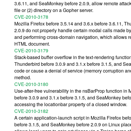
3.6.11, and SeaMonkey before 2.0.9, allow remote attacker
file or (2) directory on a Gopher server.
CVE-2010-3178
Mozilla Firefox before 3.5.14 and 3.6.x before 3.6.11, T
2.0.9 do not properly handle certain modal calls made b
and performing cross-domain navigation, which allows re
HTML document.
CVE-2010-3179
Stack-based buffer overflow in the text-rendering function
Thunderbird before 3.0.9 and 3.1.x before 3.1.5, and Sea
code or cause a denial of service (memory corruption an
method.
CVE-2010-3180
Use-after-free vulnerability in the nsBarProp function in 
before 3.0.9 and 3.1.x before 3.1.5, and SeaMonkey befor
accessing the locationbar property of a closed window.
CVE-2010-3182
A certain application-launch script in Mozilla Firefox bef
before 3.1.5, and SeaMonkey before 2.0.9 on Linux pla