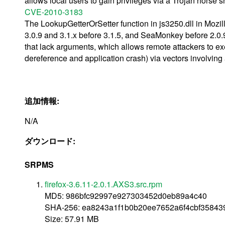
allows local users to gain privileges via a Trojan horse sh
CVE-2010-3183
The LookupGetterOrSetter function in js3250.dll in Mozil
3.0.9 and 3.1.x before 3.1.5, and SeaMonkey before 2.0.
that lack arguments, which allows remote attackers to exe
dereference and application crash) via vectors involving
追加情報:
N/A
ダウンロード:
SRPMS
firefox-3.6.11-2.0.1.AXS3.src.rpm
MD5: 986bfc92997e927303452d0eb89a4c40
SHA-256: ea8243a1f1b0b20ee7652a6f4cbf35843
Size: 57.91 MB