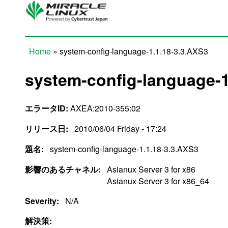
Skip to main content
Home
» system-config-language-1.1.18-3.3.AXS3
You are here
system-config-language-1
エラータID:
AXEA:2010-355:02
リリース日:
2010/06/04 Friday - 17:24
題名:
system-config-language-1.1.18-3.3.AXS3
影響のあるチャネル:
Asianux Server 3 for x86
Asianux Server 3 for x86_64
Severity:
N/A
解決策: