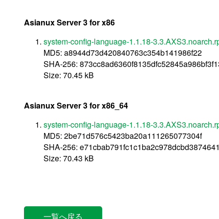
Asianux Server 3 for x86
system-config-language-1.1.18-3.3.AXS3.noarch.
MD5: a8944d73d420840763c354b141986f22
SHA-256: 873cc8ad6360f8135dfc52845a986bf3
Size: 70.45 kB
Asianux Server 3 for x86_64
system-config-language-1.1.18-3.3.AXS3.noarch.
MD5: 2be71d576c5423ba20a111265077304f
SHA-256: e71cbab791fc1c1ba2c978dcbd387464
Size: 70.43 kB
一覧へ戻る