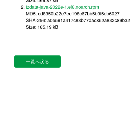
Size: 469.87 kB
tzdata-java-2022e-1.el8.noarch.rpm
MD5: cd8350b22e7ee198c67bb5b9f5eb6027
SHA-256: a0e591a417c83b77dac852a832c89b32
Size: 185.19 kB
一覧へ戻る