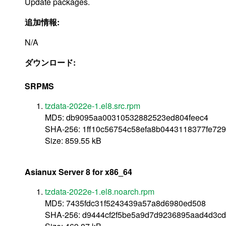
Update packages.
追加情報:
N/A
ダウンロード:
SRPMS
tzdata-2022e-1.el8.src.rpm
MD5: db9095aa00310532882523ed804feec4
SHA-256: 1ff10c56754c58efa8b0443118377fe72
Size: 859.55 kB
Asianux Server 8 for x86_64
tzdata-2022e-1.el8.noarch.rpm
MD5: 7435fdc31f5243439a57a8d6980ed508
SHA-256: d9444cf2f5be5a9d7d9236895aad4d3c