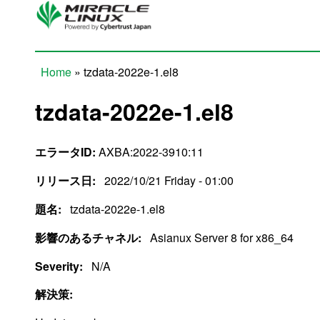
Skip to main content
Home
» tzdata-2022e-1.el8
You are here
tzdata-2022e-1.el8
エラータID:
AXBA:2022-3910:11
リリース日:
2022/10/21 Friday - 01:00
題名:
tzdata-2022e-1.el8
影響のあるチャネル:
Asianux Server 8 for x86_64
Severity:
N/A
解決策: