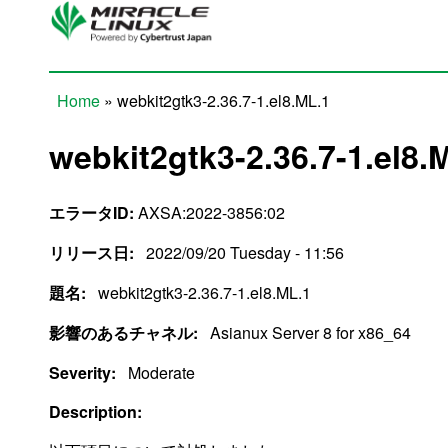
Skip to main content
Home
» webkit2gtk3-2.36.7-1.el8.ML.1
You are here
webkit2gtk3-2.36.7-1.el8.
エラータID:
AXSA:2022-3856:02
リリース日:
2022/09/20 Tuesday - 11:56
題名:
webkit2gtk3-2.36.7-1.el8.ML.1
影響のあるチャネル:
Asianux Server 8 for x86_64
Severity:
Moderate
Description: