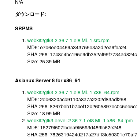
N/A
ダウンロード:
SRPMS
webkit2gtk3-2.36.7-1.el8.ML.1.src.rpm
MD5: e7b6ee04469a343755e3a2d2ea9fea24
SHA-256: 1748d4bc195d9db352af99f7734ad824c
Size: 25.39 MB
Asianux Server 8 for x86_64
webkit2gtk3-2.36.7-1.el8.ML.1.x86_64.rpm
MD5: 2db6320acb9110a8a7a2202d83adf298
SHA-256: 8267beb1b74ef12b2605897ec0c5ee5
Size: 18.99 MB
webkit2gtk3-devel-2.36.7-1.el8.ML.1.x86_64.rpm
MD5: 16279f507fcdea9f5593d489fc62e248
SHA-256: 7826319424d217a27dff3fc50301e70a