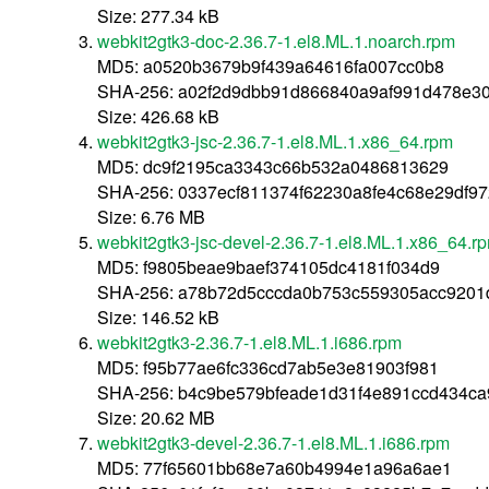
Size: 277.34 kB
webkit2gtk3-doc-2.36.7-1.el8.ML.1.noarch.rpm
MD5: a0520b3679b9f439a64616fa007cc0b8
SHA-256: a02f2d9dbb91d866840a9af991d478e30
Size: 426.68 kB
webkit2gtk3-jsc-2.36.7-1.el8.ML.1.x86_64.rpm
MD5: dc9f2195ca3343c66b532a0486813629
SHA-256: 0337ecf811374f62230a8fe4c68e29df
Size: 6.76 MB
webkit2gtk3-jsc-devel-2.36.7-1.el8.ML.1.x86_64.r
MD5: f9805beae9baef374105dc4181f034d9
SHA-256: a78b72d5cccda0b753c559305acc9201
Size: 146.52 kB
webkit2gtk3-2.36.7-1.el8.ML.1.i686.rpm
MD5: f95b77ae6fc336cd7ab5e3e81903f981
SHA-256: b4c9be579bfeade1d31f4e891ccd434ca
Size: 20.62 MB
webkit2gtk3-devel-2.36.7-1.el8.ML.1.i686.rpm
MD5: 77f65601bb68e7a60b4994e1a96a6ae1