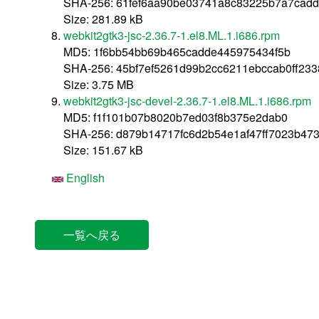
SHA-256: 61fef6aa90be03741a8c83225b7a7cad
Size: 281.89 kB
webkit2gtk3-jsc-2.36.7-1.el8.ML.1.i686.rpm
MD5: 1f6bb54bb69b465cadde445975434f5b
SHA-256: 45bf7ef5261d99b2cc6211ebccab0ff23
Size: 3.75 MB
webkit2gtk3-jsc-devel-2.36.7-1.el8.ML.1.i686.rpm
MD5: f1f101b07b8020b7ed03f8b375e2dab0
SHA-256: d879b14717fc6d2b54e1af47ff7023b4
Size: 151.67 kB
English
一覧へ戻る