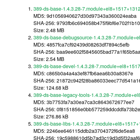
389-ds-base-1.4.3.28-7.module+el8+1517+1312
MD5: 9d1056940627d30d97343a360024eaba
SHA-256: 9793fb6c694058b475f9bf6e702f1b1
Size: 2.48 MB
389-ds-base-debugsource-1.4.3.28-7.module+
MD5: 4857fca7cf92439d08263df7894c5efb
SHA-256: baa9ee602f5845605bad77a1f65b5a
Size: 2.54 MB
389-ds-base-devel-1.4.3.28-7.module+el8+151
MD5: c865b0a4a4a3ef87fb6aea6b30a8367e
SHA-256: 21872c942f28ba86033eec77d541a1
Size: 124.68 kB
389-ds-base-legacy-tools-1.4.3.28-7.module+e
MD5: 3b7753fa7a30ea7ca3c8643672677ee7
SHA-256: 0f8151856e0bb577259ddcddfa73b2e
Size: 276.86 kB
389-ds-base-libs-1.4.3.28-7.module+el8+1517+
MD5: 2246ee646115ddb2a3704372f6de5ea8
SHA-256: 19c5988610d5b7ad3c19d3d5f32aaf