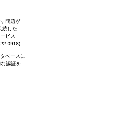
起す問題が
接続した
サービス
-0918)
ータベースに
切な認証を