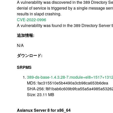
A vulnerability was discovered in the 389 Directory Se
denial of service is triggered by a single message sen
results in slapd crashing.
CVE-2022-0996
A vulnerability was found in the 389 Directory Server
追加情報:
N/A
ダウンロード:
SRPMS
389-ds-base-1.4.3.28-7.module+el8+1517+1312f
MD5: fac315510e5b4490a3cb98ca653b6dea
SHA-256: f8f1bab6c609b9fca55a5a4985a532
Size: 23.11 MB
Asianux Server 8 for x86_64