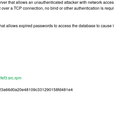
rver that allows an unauthenticated attacker with network acces
t over a TCP connection, no bind or other authentication is requ
 that allows expired passwords to access the database to cause 
ef3.src.rpm
623a66d0a20e48109c331290158fd481e4