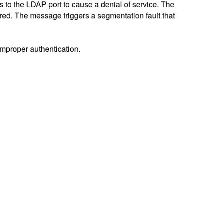
s to the LDAP port to cause a denial of service. The
ired. The message triggers a segmentation fault that
improper authentication.