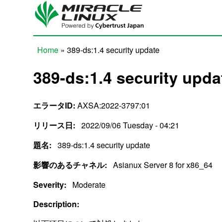
Skip to main content
Home
» 389-ds:1.4 security update
You are here
389-ds:1.4 security upda
エラータID:
AXSA:2022-3797:01
リリース日:
2022/09/06 Tuesday - 04:21
題名:
389-ds:1.4 security update
影響のあるチャネル:
Asianux Server 8 for x86_64
Severity:
Moderate
Description: