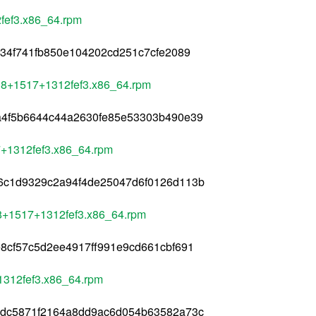
fef3.x86_64.rpm
034f741fb850e104202cd251c7cfe2089
el8+1517+1312fef3.x86_64.rpm
a4f5b6644c44a2630fe85e53303b490e39
7+1312fef3.x86_64.rpm
6c1d9329c2a94f4de25047d6f0126d113b
l8+1517+1312fef3.x86_64.rpm
8cf57c5d2ee4917ff991e9cd661cbf691
1312fef3.x86_64.rpm
6dc5871f2164a8dd9ac6d054b63582a73c