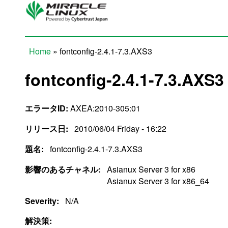
Skip to main content
Home
» fontconfig-2.4.1-7.3.AXS3
You are here
fontconfig-2.4.1-7.3.AXS3
エラータID:
AXEA:2010-305:01
リリース日:
2010/06/04 Friday - 16:22
題名:
fontconfig-2.4.1-7.3.AXS3
影響のあるチャネル:
Asianux Server 3 for x86
Asianux Server 3 for x86_64
Severity:
N/A
解決策: