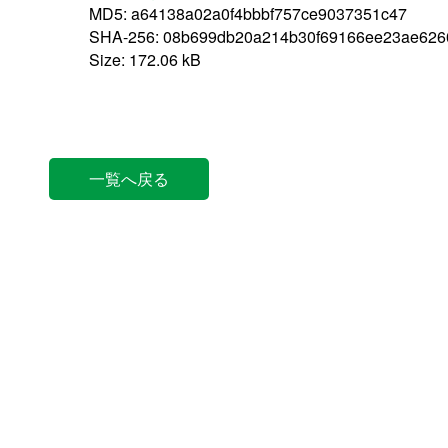
MD5: a64138a02a0f4bbbf757ce9037351c47
SHA-256: 08b699db20a214b30f69166ee23ae6260
Size: 172.06 kB
一覧へ戻る