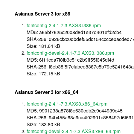
Asianux Server 3 for x86
fontconfig-2.4.1-7.3.AXS3.i386.rpm
MD5: a65bf7625c2008d8d1e37d401efd2cb4
SHA-256: 0926cf2c0dbdef55dc154cccce0acded
Size: 181.64 kB
fontconfig-devel-2.4.1-7.3.AXS3.i386.rpm
MD5: 6f11cda7f8fb3c51c2b9ff55f345df4d
SHA-256: f8eb38f5f7cfabed8387c5b79e5241643
Size: 172.15 kB
Asianux Server 3 for x86_64
fontconfig-2.4.1-7.3.AXS3.x86_64.rpm
MD5: 9901238a878f8e630cdb2c9c44939c45
SHA-256: 94b455a68a9ca4f02901c858497d6f69
Size: 183.80 kB
fontconfig-devel-2.4.1-7.3.AXS3.x86_64.rpm