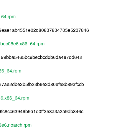
_64.rpm
a9eae1ab4551e02d80837834705e5237846
8bec08e6.x86_64.rpm
0199bba5465bc9becbcd0b6da4e7dd642
86_64.rpm
67ae2dbe3b5fb23b6e3d80efe8b893fccb
e6.x86_64.rpm
9fc8cc63949b9a1d0ff358a3a2a9db846c
8e6.noarch.rpm