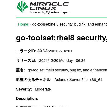
Skip to main content
Home
» go-toolset:rhel8 security, bug fix, and enha
You are here
go-toolset:rhel8 securit
エラータID:
AXSA:2021-2792:01
リリース日:
2021/12/20 Monday - 06:36
題名:
go-toolset:rhel8 security, bug fix, and enhanc
影響のあるチャネル:
Asianux Server 8 for x86_64
Severity:
Moderate
Description: