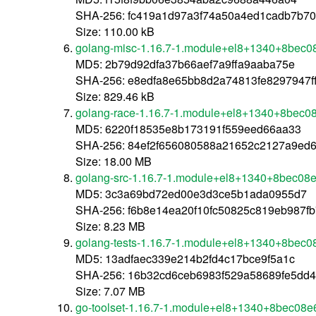
SHA-256: fc419a1d97a3f74a50a4ed1cadb7b7
Size: 110.00 kB
golang-misc-1.16.7-1.module+el8+1340+8bec0
MD5: 2b79d92dfa37b66aef7a9ffa9aaba75e
SHA-256: e8edfa8e65bb8d2a74813fe8297947f
Size: 829.46 kB
golang-race-1.16.7-1.module+el8+1340+8bec0
MD5: 6220f18535e8b173191f559eed66aa33
SHA-256: 84ef2f656080588a21652c2127a9ed
Size: 18.00 MB
golang-src-1.16.7-1.module+el8+1340+8bec08e
MD5: 3c3a69bd72ed00e3d3ce5b1ada0955d7
SHA-256: f6b8e14ea20f10fc50825c819eb987f
Size: 8.23 MB
golang-tests-1.16.7-1.module+el8+1340+8bec0
MD5: 13adfaec339e214b2fd4c17bce9f5a1c
SHA-256: 16b32cd6ceb6983f529a58689fe5dd4
Size: 7.07 MB
go-toolset-1.16.7-1.module+el8+1340+8bec08e