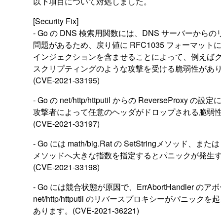
以下項目について対処しました。
[Security Fix]
- Go の DNS 検索用関数には、DNS サーバーか
問題があるため、戻り値に RFC1035 フォーマッ
インジェクションを含ませることによって、例えば
スクリプティングのような攻撃を受ける脆弱性があ
(CVE-2021-33195)
- Go の net/http/httputil からの ReverseProxy 
攻撃者によって任意のヘッダがドロップされる脆弱
(CVE-2021-33197)
- Go には math/big.Rat の SetStringメソッド、または U
メソッドへ大きな指数を指定するとパニックが発生
(CVE-2021-33198)
- Go には競合状態が原因で、ErrAbortHandler の
net/http/httputil のリバースプロキシーがパニッ
あります。(CVE-2021-36221)