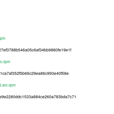
rpm
7ef3788b546a05c6af34bb9880fe19e1f
rc.rpm
61ca7af352f5b66c29ea86c993e40f58e
.src.rpm
de9e2280ddc1533a884ce260a783bda7c71