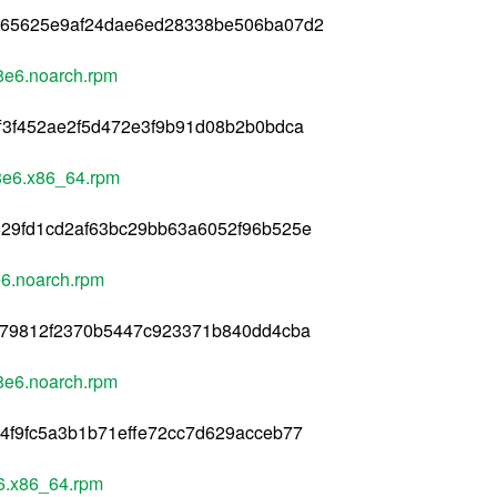
065625e9af24dae6ed28338be506ba07d2
8e6.noarch.rpm
f3f452ae2f5d472e3f9b91d08b2b0bdca
8e6.x86_64.rpm
629fd1cd2af63bc29bb63a6052f96b525e
6.noarch.rpm
b79812f2370b5447c923371b840dd4cba
8e6.noarch.rpm
4f9fc5a3b1b71effe72cc7d629acceb77
6.x86_64.rpm