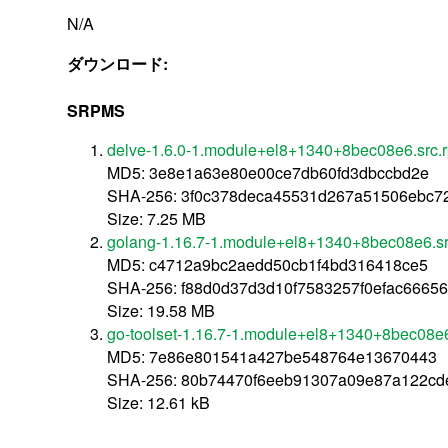
N/A
ダウンロード:
SRPMS
delve-1.6.0-1.module+el8+1340+8bec08e6.src.
MD5: 3e8e1a63e80e00ce7db60fd3dbccbd2e
SHA-256: 3f0c378deca45531d267a51506ebc72
Size: 7.25 MB
golang-1.16.7-1.module+el8+1340+8bec08e6.s
MD5: c4712a9bc2aedd50cb1f4bd316418ce5
SHA-256: f88d0d37d3d10f7583257f0efac6665
Size: 19.58 MB
go-toolset-1.16.7-1.module+el8+1340+8bec08e6
MD5: 7e86e801541a427be548764e13670443
SHA-256: 80b74470f6eeb91307a09e87a122c
Size: 12.61 kB