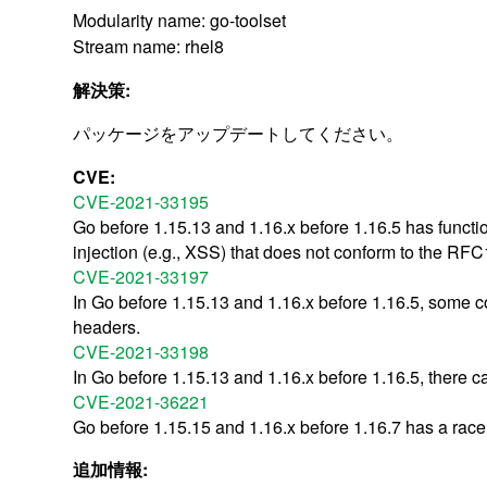
Modularity name: go-toolset
Stream name: rhel8
解決策:
パッケージをアップデートしてください。
CVE:
CVE-2021-33195
Go before 1.15.13 and 1.16.x before 1.16.5 has functi
injection (e.g., XSS) that does not conform to the RF
CVE-2021-33197
In Go before 1.15.13 and 1.16.x before 1.16.5, some con
headers.
CVE-2021-33198
In Go before 1.15.13 and 1.16.x before 1.16.5, there 
CVE-2021-36221
Go before 1.15.15 and 1.16.x before 1.16.7 has a race 
追加情報: