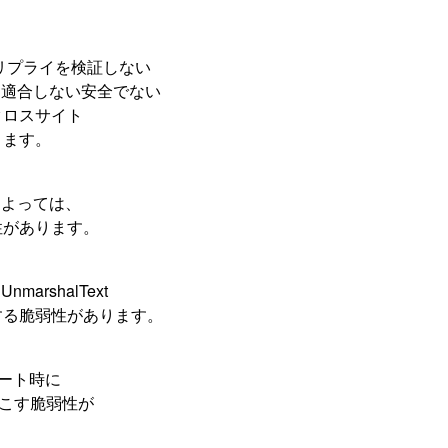
らのリプライを検証しない
トに適合しない安全でない
クロスサイト
ります。
の設定によっては、
性があります。
nmarshalText
する脆弱性があります。
アボート時に
クを起こす脆弱性が