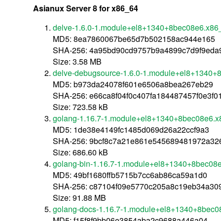
Asianux Server 8 for x86_64
delve-1.6.0-1.module+el8+1340+8bec08e6.x86
MD5: 8ea7860067be65d7b502158ac944e165
SHA-256: 4a95bd90cd9757b9a4899c7d9f9ed
Size: 3.58 MB
delve-debugsource-1.6.0-1.module+el8+1340+
MD5: b973da24078f601e6506a8bea267eb29
SHA-256: e66ca8f04f0c407fa184487457f0e3f
Size: 723.58 kB
golang-1.16.7-1.module+el8+1340+8bec08e6.x
MD5: 1de38e4149fc1485d069d26a22ccf9a3
SHA-256: 9bcf8c7a21e861e545689481972a32
Size: 686.60 kB
golang-bin-1.16.7-1.module+el8+1340+8bec08
MD5: 49bf1680ffb5715b7cc6ab86ca59a1d0
SHA-256: c87104f09e5770c205a8c19eb34a30
Size: 91.88 MB
golang-docs-1.16.7-1.module+el8+1340+8bec0
MD5: f15f8f9bb06e3854aba2c9688a446a04