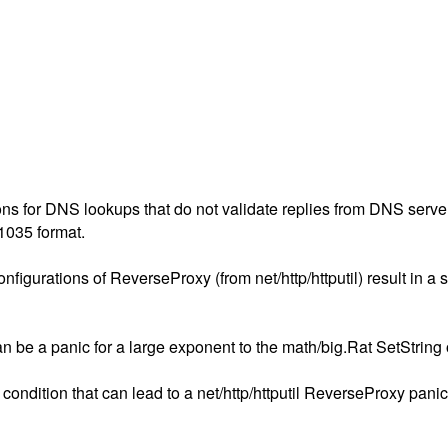
ons for DNS lookups that do not validate replies from DNS serve
C1035 format.
figurations of ReverseProxy (from net/http/httputil) result in a s
can be a panic for a large exponent to the math/big.Rat SetStri
condition that can lead to a net/http/httputil ReverseProxy pan