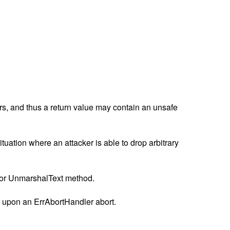
rs, and thus a return value may contain an unsafe
ituation where an attacker is able to drop arbitrary
ng or UnmarshalText method.
ic upon an ErrAbortHandler abort.