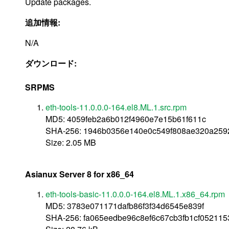
Update packages.
追加情報:
N/A
ダウンロード:
SRPMS
eth-tools-11.0.0.0-164.el8.ML.1.src.rpm
MD5: 4059feb2a6b012f4960e7e15b61f611c
SHA-256: 1946b0356e140e0c549f808ae320a2592
Size: 2.05 MB
Asianux Server 8 for x86_64
eth-tools-basic-11.0.0.0-164.el8.ML.1.x86_64.rpm
MD5: 3783e071171dafb86f3f34d6545e839f
SHA-256: fa065eedbe96c8ef6c67cb3fb1cf05211