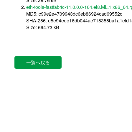
Size: 28.76 kB
eth-tools-fastfabric-11.0.0.0-164.el8.ML.1.x86_64.
MD5: c99e2e4709943dc6eb86924cad69552c
SHA-256: e5e94ede16db044ae715355ba1a1efd
Size: 694.73 kB
一覧へ戻る