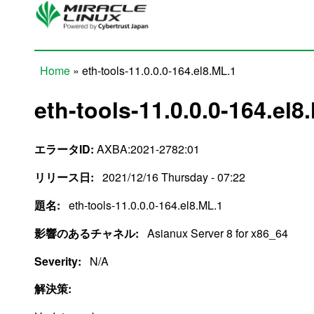
Skip to main content
Home
» eth-tools-11.0.0.0-164.el8.ML.1
You are here
eth-tools-11.0.0.0-164.el8
エラータID:
AXBA:2021-2782:01
リリース日:
2021/12/16 Thursday - 07:22
題名:
eth-tools-11.0.0.0-164.el8.ML.1
影響のあるチャネル:
Asianux Server 8 for x86_64
Severity:
N/A
解決策: