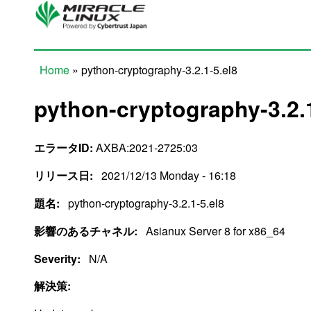
Skip to main content
Home
» python-cryptography-3.2.1-5.el8
You are here
python-cryptography-3.2.1
エラータID:
AXBA:2021-2725:03
リリース日:
2021/12/13 Monday - 16:18
題名:
python-cryptography-3.2.1-5.el8
影響のあるチャネル:
Asianux Server 8 for x86_64
Severity:
N/A
解決策: