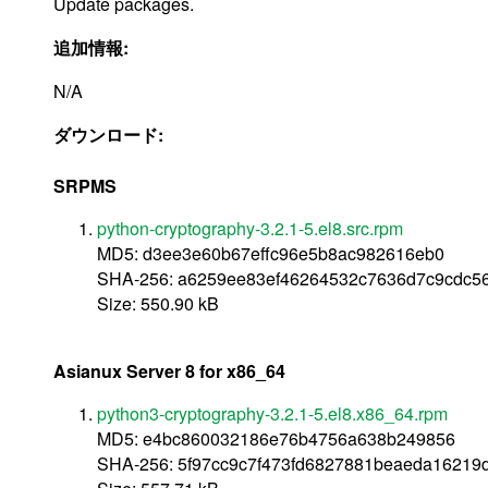
Update packages.
追加情報:
N/A
ダウンロード:
SRPMS
python-cryptography-3.2.1-5.el8.src.rpm
MD5: d3ee3e60b67effc96e5b8ac982616eb0
SHA-256: a6259ee83ef46264532c7636d7c9cdc5
Size: 550.90 kB
Asianux Server 8 for x86_64
python3-cryptography-3.2.1-5.el8.x86_64.rpm
MD5: e4bc860032186e76b4756a638b249856
SHA-256: 5f97cc9c7f473fd6827881beaeda16219