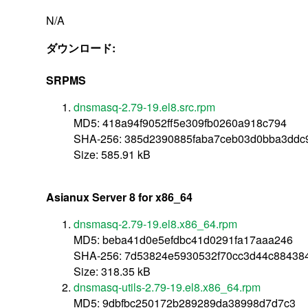
N/A
ダウンロード:
SRPMS
dnsmasq-2.79-19.el8.src.rpm
MD5: 418a94f9052ff5e309fb0260a918c794
SHA-256: 385d2390885faba7ceb03d0bba3ddc9
Size: 585.91 kB
Asianux Server 8 for x86_64
dnsmasq-2.79-19.el8.x86_64.rpm
MD5: beba41d0e5efdbc41d0291fa17aaa246
SHA-256: 7d53824e5930532f70cc3d44c88438
Size: 318.35 kB
dnsmasq-utils-2.79-19.el8.x86_64.rpm
MD5: 9dbfbc250172b289289da38998d7d7c3