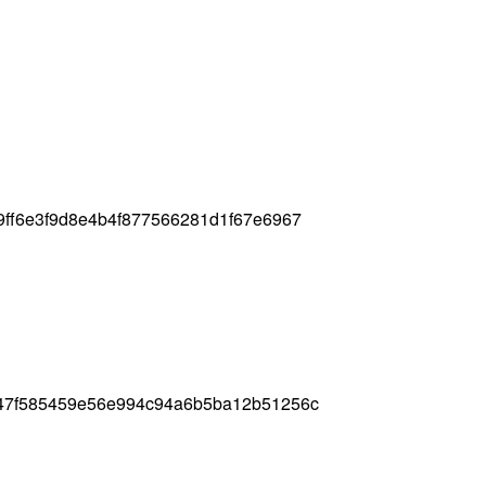
ff6e3f9d8e4b4f877566281d1f67e6967
47f585459e56e994c94a6b5ba12b51256c