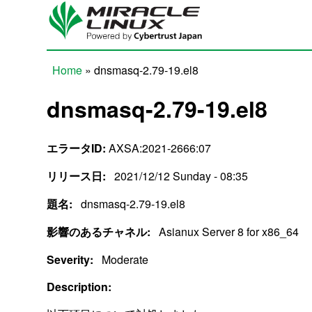
Skip to main content
Home
» dnsmasq-2.79-19.el8
You are here
dnsmasq-2.79-19.el8
エラータID:
AXSA:2021-2666:07
リリース日:
2021/12/12 Sunday - 08:35
題名:
dnsmasq-2.79-19.el8
影響のあるチャネル:
Asianux Server 8 for x86_64
Severity:
Moderate
Description: