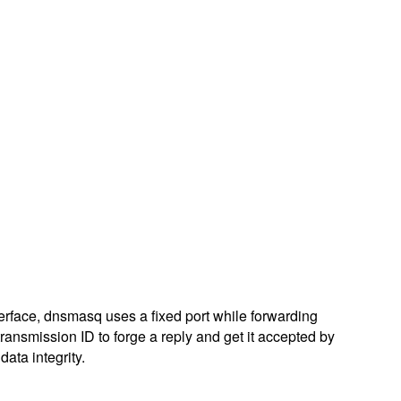
terface, dnsmasq uses a fixed port while forwarding
ransmission ID to forge a reply and get it accepted by
ata integrity.