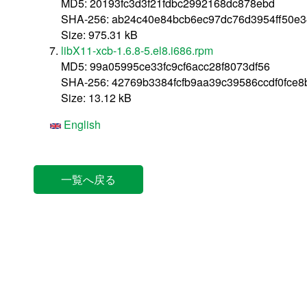
MD5: 20193fc3d3f21fdbc2992168dc878ebd
SHA-256: ab24c40e84bcb6ec97dc76d3954ff50e
Size: 975.31 kB
libX11-xcb-1.6.8-5.el8.i686.rpm
MD5: 99a05995ce33fc9cf6acc28f8073df56
SHA-256: 42769b3384fcfb9aa39c39586ccdf0fce
Size: 13.12 kB
English
一覧へ戻る