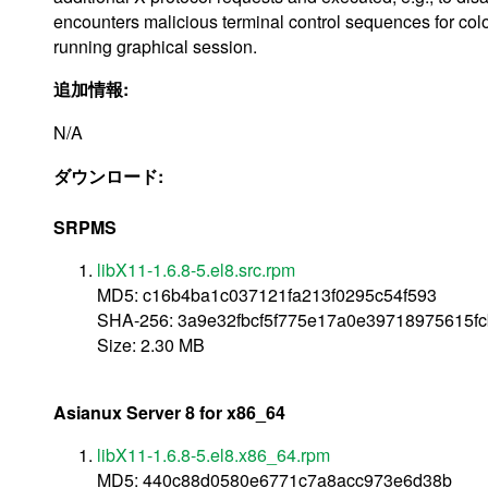
encounters malicious terminal control sequences for color
running graphical session.
追加情報:
N/A
ダウンロード:
SRPMS
libX11-1.6.8-5.el8.src.rpm
MD5: c16b4ba1c037121fa213f0295c54f593
SHA-256: 3a9e32fbcf5f775e17a0e39718975615
Size: 2.30 MB
Asianux Server 8 for x86_64
libX11-1.6.8-5.el8.x86_64.rpm
MD5: 440c88d0580e6771c7a8acc973e6d38b