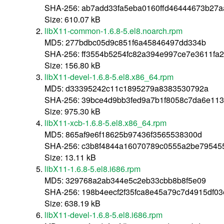
SHA-256: ab7add33fa5eba0160ffd46444673b27a
Size: 610.07 kB
libX11-common-1.6.8-5.el8.noarch.rpm
MD5: 277bdbc05d9c851f6a45846497dd334b
SHA-256: ff3554b5254fc82a394e997ce7e3611fa
Size: 156.80 kB
libX11-devel-1.6.8-5.el8.x86_64.rpm
MD5: d33395242c11c1895279a8383530792a
SHA-256: 39bce4d9bb3fed9a7b1f8058c7da6e11
Size: 975.30 kB
libX11-xcb-1.6.8-5.el8.x86_64.rpm
MD5: 865af9e6f18625b97436f3565538300d
SHA-256: c3b8f4844a16070789c0555a2be79545
Size: 13.11 kB
libX11-1.6.8-5.el8.i686.rpm
MD5: 329768a2ab344e5c2eb33cbb8b8f5e09
SHA-256: 198b4eecf2f35fca8e45a79c7d4915df03
Size: 638.19 kB
libX11-devel-1.6.8-5.el8.i686.rpm