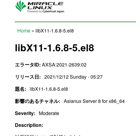
Skip to main content
Home
» libX11-1.6.8-5.el8
You are here
libX11-1.6.8-5.el8
エラータID:
AXSA:2021-2639:02
リリース日:
2021/12/12 Sunday - 05:27
題名:
libX11-1.6.8-5.el8
影響のあるチャネル:
Asianux Server 8 for x86_64
Severity:
Moderate
Description: