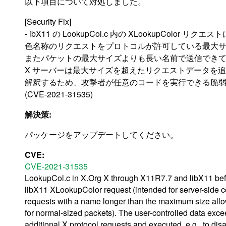
以下項目について対処しました。
[Security Fix]
- ibX11 の LookupCol.c 内の XLookupColor 
色名称のリクエストをプロトコルが許可している最大
またパケットの最大サイズよりも長い名前で送信でき
X サーバーは最大サイズを超えたリクエストデータを追
解釈するため、攻撃者が任意のコードを実行できる脆
(CVE-2021-31535)
解決策:
パッケージをアップデートしてください。
CVE:
CVE-2021-31535
LookupCol.c in X.Org X through X11R7.7 and libX11 befor
libX11 XLookupColor request (intended for server-side co
requests with a name longer than the maximum size allo
for normal-sized packets). The user-controlled data exce
additional X protocol requests and executed, e.g., to disa