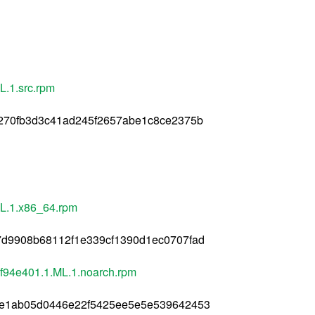
L.1.src.rpm
270fb3d3c41ad245f2657abe1c8ce2375b
L.1.x86_64.rpm
d9908b68112f1e339cf1390d1ec0707fad
3f94e401.1.ML.1.noarch.rpm
0e1ab05d0446e22f5425ee5e5e539642453