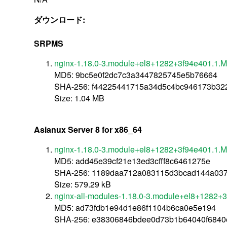
ダウンロード:
SRPMS
nginx-1.18.0-3.module+el8+1282+3f94e401.1.M
MD5: 9bc5e0f2dc7c3a3447825745e5b76664
SHA-256: f44225441715a34d5c4bc946173b32
Size: 1.04 MB
Asianux Server 8 for x86_64
nginx-1.18.0-3.module+el8+1282+3f94e401.1.M
MD5: add45e39cf21e13ed3cfff8c6461275e
SHA-256: 1189daa712a083115d3bcad144a037
Size: 579.29 kB
nginx-all-modules-1.18.0-3.module+el8+1282+
MD5: ad73fdb1e94d1e86f1104b6ca0e5e194
SHA-256: e38306846bdee0d73b1b64040f684