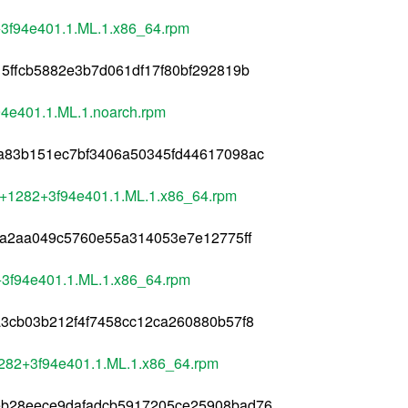
+3f94e401.1.ML.1.x86_64.rpm
5ffcb5882e3b7d061df17f80bf292819b
94e401.1.ML.1.noarch.rpm
a83b151ec7bf3406a50345fd44617098ac
el8+1282+3f94e401.1.ML.1.x86_64.rpm
1a2aa049c5760e55a314053e7e12775ff
2+3f94e401.1.ML.1.x86_64.rpm
3cb03b212f4f7458cc12ca260880b57f8
8+1282+3f94e401.1.ML.1.x86_64.rpm
eb28eece9dafadcb5917205ce25908bad76