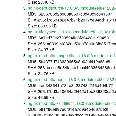
Size: 23.40 kB
nginx-debugsource-1.18.0-3.module+el8+1282
MD5: 6256706d2b068a3537c3d48c9c641507
SHA-256: f7d531b2a47b71b2077be94dd1151f1
Size: 669.55 kB
nginx-filesystem-1.18.0-3.module+el8+1282+3f
MD5: 6a7cd72c2729594ffc8f22423e190450
SHA-256: a0399e6832ec59aa78a9d8fb3517ec
Size: 24.37 kB
nginx-mod-http-image-filter-1.18.0-3.module+
MD5: 5b4377d743630665b8e02af412c68e8b
SHA-256: bccca5d54faf4b1cbcf4033664866cc
Size: 34.76 kB
nginx-mod-http-perl-1.18.0-3.module+el8+128
MD5: 4ee343641a734e84237484746d4d4b77
SHA-256: f7bd3a10664a2f442d1eb839320ca2a
Size: 46.59 kB
nginx-mod-http-xslt-filter-1.18.0-3.module+el
MD5: 561ff66e997e0f61ea7d9a4b46675e2f
SHA-256: c6d4850676e9d0cd731955a48a5ad