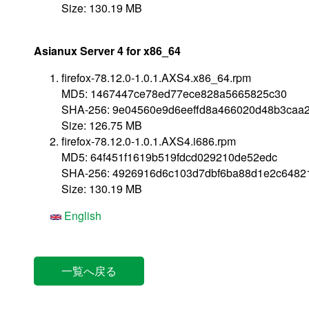
Size: 130.19 MB
Asianux Server 4 for x86_64
firefox-78.12.0-1.0.1.AXS4.x86_64.rpm
MD5: 1467447ce78ed77ece828a5665825c30
SHA-256: 9e04560e9d6eeffd8a466020d48b3caa2
Size: 126.75 MB
firefox-78.12.0-1.0.1.AXS4.i686.rpm
MD5: 64f451f1619b519fdcd029210de52edc
SHA-256: 4926916d6c103d7dbf6ba88d1e2c64821
Size: 130.19 MB
English
一覧へ戻る