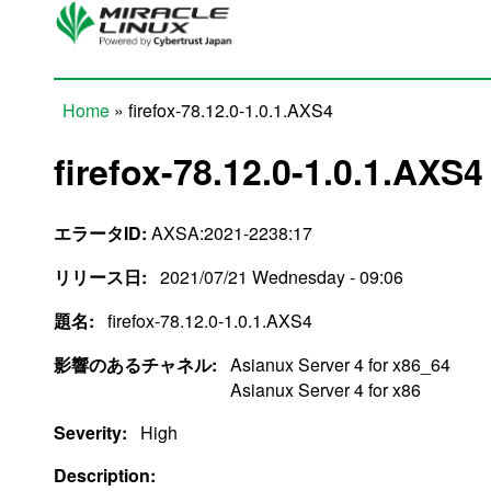
Skip to main content
Home
» firefox-78.12.0-1.0.1.AXS4
You are here
firefox-78.12.0-1.0.1.AXS4
エラータID:
AXSA:2021-2238:17
リリース日:
2021/07/21 Wednesday - 09:06
題名:
firefox-78.12.0-1.0.1.AXS4
影響のあるチャネル:
Asianux Server 4 for x86_64
Asianux Server 4 for x86
Severity:
High
Description: