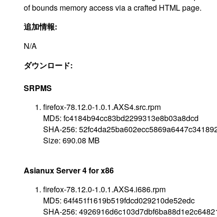
of bounds memory access via a crafted HTML page.
追加情報:
N/A
ダウンロード:
SRPMS
firefox-78.12.0-1.0.1.AXS4.src.rpm
MD5: fc4184b94cc83bd2299313e8b03a8dcd
SHA-256: 52fc4da25ba602ecc5869a6447c34189
Size: 690.08 MB
Asianux Server 4 for x86
firefox-78.12.0-1.0.1.AXS4.i686.rpm
MD5: 64f451f1619b519fdcd029210de52edc
SHA-256: 4926916d6c103d7dbf6ba88d1e2c64821